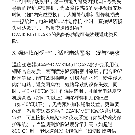
“不可中断”场景中，这一功能可避免因测温信号丢失
导致的锅炉连锁停机，为故障传感器的更换预留充足
时间（如*内完成更换），大幅降低非计划停机损失
——据统计，电站锅炉非计划停机1小时，直接经济损
失可达数万元，温度变送器3144P-
D2A1K1M5T1Q4XA的热备份功能可有效规避此类风
险。
3. 强环境耐受+**，适配电站恶劣工况与*要求
温度变送器3144P-D2A1K1M5T1Q4XA的外壳采用低
铜铝合金材质，表面喷涂聚氨酯密封涂层，配合IP67
防护等级，能有效阻挡电站机房内的水汽、粉尘侵入
内部电路，避免因腐蚀、短路导致的设备失效。同
时，-40~+85℃的宽工作温度范围，可耐受电站夏季
机房高温（如40℃以上）与冬季停机后的低温
（如-10℃以下），无需额外加装辅助装置。更重要
的是，温度变送器3144P-D2A1K1M5T1Q4XA通过SIL
2/3*，可直接接入电站SIS*仪表系统（如锅炉熄火保
护系统），当监测到炉膛温度异常升高（如超过
800℃）时，能快速触发联锁保护（如切断燃料供