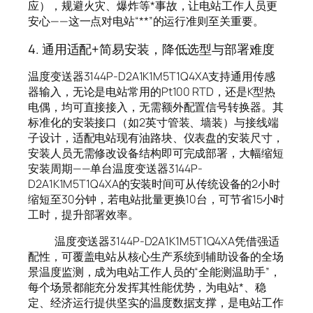
应），规避火灾、爆炸等*事故，让电站工作人员更
安心——这一点对电站“**”的运行准则至关重要。
4. 通用适配+简易安装，降低选型与部署难度
温度变送器3144P-D2A1K1M5T1Q4XA支持通用传感
器输入，无论是电站常用的Pt100 RTD，还是K型热
电偶，均可直接接入，无需额外配置信号转换器。其
标准化的安装接口（如2英寸管装、墙装）与接线端
子设计，适配电站现有油路块、仪表盘的安装尺寸，
安装人员无需修改设备结构即可完成部署，大幅缩短
安装周期——单台温度变送器3144P-
D2A1K1M5T1Q4XA的安装时间可从传统设备的2小时
缩短至30分钟，若电站批量更换10台，可节省15小时
工时，提升部署效率。
温度变送器3144P-D2A1K1M5T1Q4XA凭借强适
配性，可覆盖电站从核心生产系统到辅助设备的全场
景温度监测，成为电站工作人员的“全能测温助手”，
每个场景都能充分发挥其性能优势，为电站*、稳
定、经济运行提供坚实的温度数据支撑，是电站工作