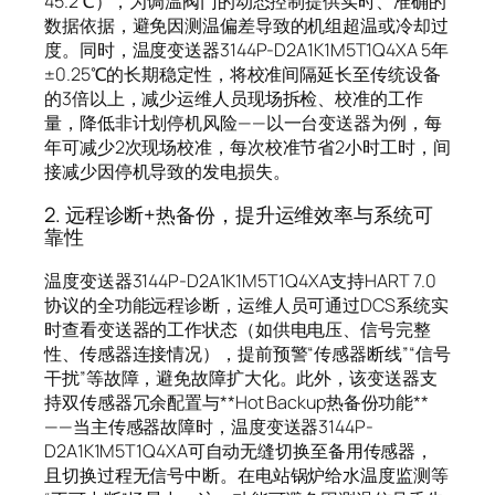
45.2℃），为调温阀门的动态控制提供实时、准确的
数据依据，避免因测温偏差导致的机组超温或冷却过
度。同时，温度变送器3144P-D2A1K1M5T1Q4XA 5年
±0.25℃的长期稳定性，将校准间隔延长至传统设备
的3倍以上，减少运维人员现场拆检、校准的工作
量，降低非计划停机风险——以一台变送器为例，每
年可减少2次现场校准，每次校准节省2小时工时，间
接减少因停机导致的发电损失。
2. 远程诊断+热备份，提升运维效率与系统可
靠性
温度变送器3144P-D2A1K1M5T1Q4XA支持HART 7.0
协议的全功能远程诊断，运维人员可通过DCS系统实
时查看变送器的工作状态（如供电电压、信号完整
性、传感器连接情况），提前预警“传感器断线”“信号
干扰”等故障，避免故障扩大化。此外，该变送器支
持双传感器冗余配置与**Hot Backup热备份功能**
——当主传感器故障时，温度变送器3144P-
D2A1K1M5T1Q4XA可自动无缝切换至备用传感器，
且切换过程无信号中断。在电站锅炉给水温度监测等