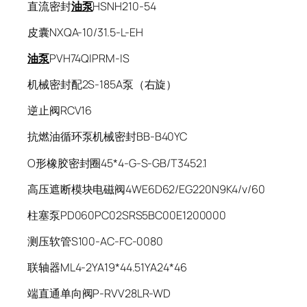
直流密封
油泵
HSNH210-54
皮囊NXQA-10/31.5-L-EH
油泵
PVH74QIPRM-IS
机械密封配2S-185A泵（右旋）
逆止阀RCV16
抗燃油循环泵机械密封BB-B40YC
O形橡胶密封圈45*4-G-S-GB/T3452.1
高压遮断模块电磁阀4WE6D62/EG220N9K4/v/60
柱塞泵PD060PC02SRS5BC00E1200000
测压软管S100-AC-FC-0080
联轴器ML4-2YA19*44.51YA24*46
端直通单向阀P-RVV28LR-WD