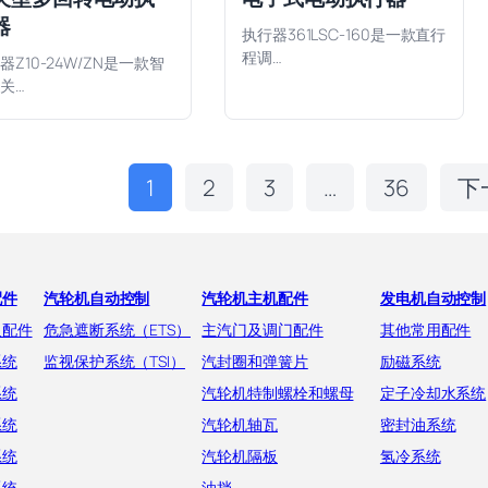
器
执行器361LSC-160是一款直行
程调…
器Z10-24W/ZN是一款智
关…
1
2
3
…
36
下
配件
汽轮机自动控制
汽轮机主机配件
发电机自动控制
及配件
危急遮断系统（ETS）
主汽门及调门配件
其他常用配件
系统
监视保护系统（TSI）
汽封圈和弹簧片
励磁系统
系统
汽轮机特制螺栓和螺母
定子冷却水系统
系统
汽轮机轴瓦
密封油系统
系统
汽轮机隔板
氢冷系统
系统
油挡