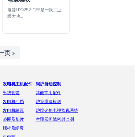
电源LPQ252-CEF是一款工业
级大功…
一页 »
发电机主机配件
锅炉自动控制
出线套管
其他常用配件
发电机油挡
炉管泄漏检测
发电机轴瓦
炉膛火焰电视监视系统
垫圈及垫片
空预器间隙密封监测
螺栓及螺母
集电环