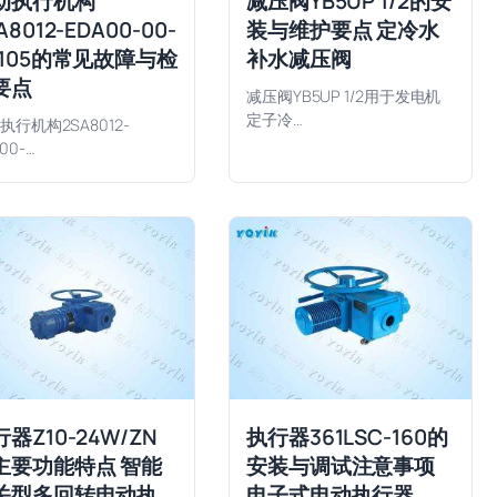
动执行机构
减压阀YB5UP 1/2的安
A8012-EDA00-00-
装与维护要点 定冷水
T105的常见故障与检
补水减压阀
要点
减压阀YB5UP 1/2用于发电机
定子冷…
执行机构2SA8012-
00-…
器Z10-24W/ZN
执行器361LSC-160的
主要功能特点 智能
安装与调试注意事项
关型多回转电动执
电子式电动执行器