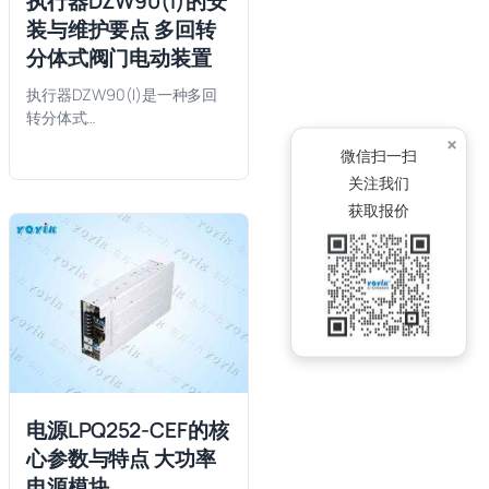
执行器DZW90(I)的安
装与维护要点 多回转
分体式阀门电动装置
执行器DZW90(I)是一种多回
转分体式…
×
微信扫一扫
关注我们
获取报价
电源LPQ252-CEF的核
心参数与特点 大功率
电源模块