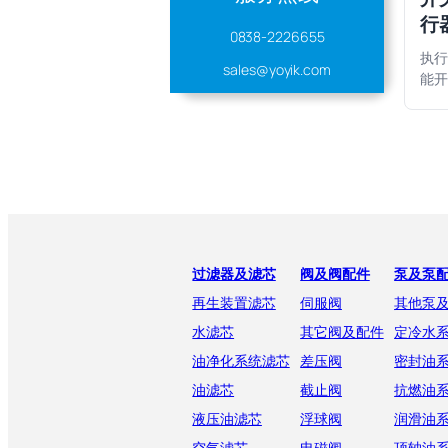
行
0838-2226655
执行
sales@yoyik.com
能开
过滤器及滤芯
阀及阀配件
泵及泵
再生装置滤芯
伺服阀
其他泵
水滤芯
其它阀及配件
定冷水
油净化系统滤芯
差压阀
密封油
油滤芯
截止阀
抗燃油
液压油滤芯
浮球阀
润滑油
空气滤芯
电磁阀
顶轴油