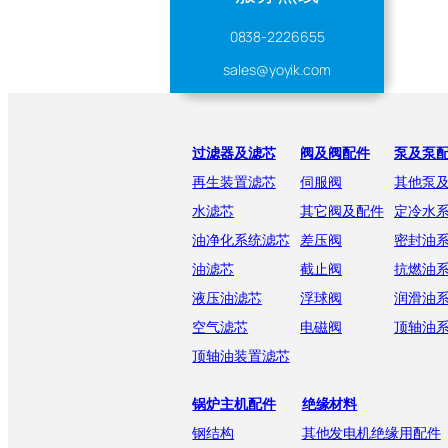
0838-2226655
sales@yoyik.com
过滤器及滤芯
阀及阀配件
泵及泵
再生装置滤芯
伺服阀
其他泵
水滤芯
其它阀及配件
定冷水
油净化系统滤芯
差压阀
密封油
油滤芯
截止阀
抗燃油
液压油滤芯
浮球阀
润滑油
空气滤芯
电磁阀
顶轴油
顶轴油装置滤芯
锅炉主机配件
绝缘材料
钢结构
其他发电机绝缘用配件