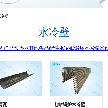
水冷壁
水冷壁
构
门类
预热器
其他备品配件
水冷壁
燃烧器
省煤器
磨瓦
电站锅炉水冷壁