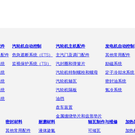
配件
汽轮机自动控制
汽轮机主机配件
发电机自动控制
及配件
危急遮断系统（ETS）
主汽门及调门配件
其他常用配件
系统
监视保护系统（TSI）
汽封圈和弹簧片
励磁系统
系统
汽轮机特制螺栓和螺母
定子冷却水系统
系统
汽轮机轴瓦
密封油系统
系统
汽轮机隔板
氢冷系统
系统
油挡
盘车装置
金属缠绕垫片和齿形垫片
密封材料
耐磨材料
轴瓦制作与维修
加热
其他常用配件
液体渗氮
可倾瓦
加热