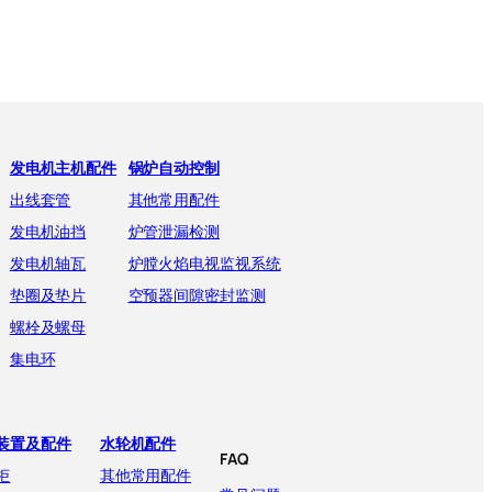
发电机主机配件
锅炉自动控制
出线套管
其他常用配件
发电机油挡
炉管泄漏检测
发电机轴瓦
炉膛火焰电视监视系统
垫圈及垫片
空预器间隙密封监测
螺栓及螺母
集电环
装置及配件
水轮机配件
FAQ
柜
其他常用配件