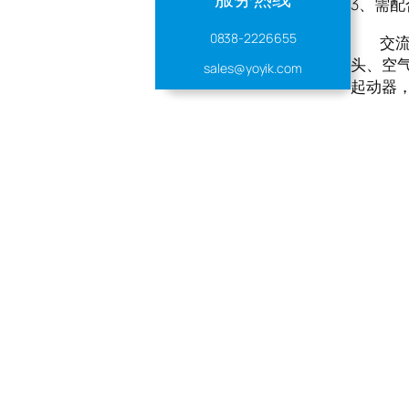
3、需配
0838-2226655
交流接触器
头、空
sales@yoyik.com
起动器