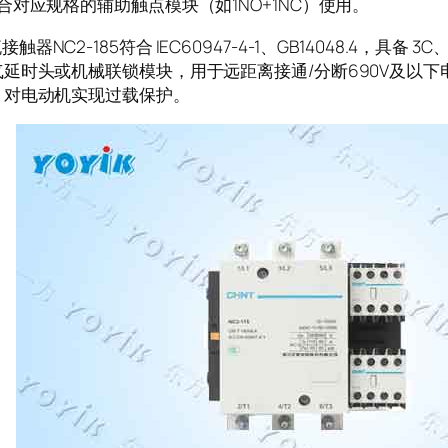
合对应规格的辅助触点模块（如1NO+1NC）使用。
NC2-185符合 IEC60947-4-1、GB14048.4，具备 3
气延时头或机械联锁模块，用于远距离接通/分断690V及以
，对电动机实现过载保护。