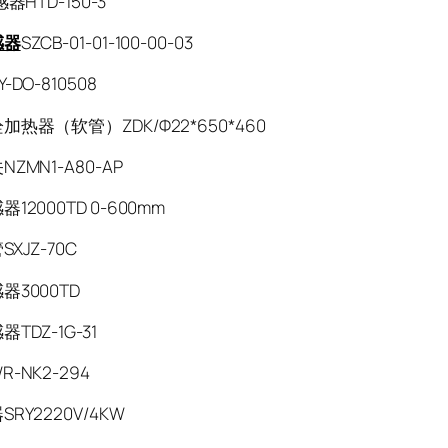
器HTD-150-3
感器
SZCB-01-01-100-00-03
-DO-810508
热器（软管）ZDK/Φ22*650*460
ZMN1-A80-AP
12000TD 0-600mm
XJZ-70C
器3000TD
TDZ-1G-31
-NK2-294
RY2220V/4KW