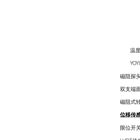
温度变送
YOYI
磁阻探头G
双支端面
磁阻式转速
位移传
限位开关SX