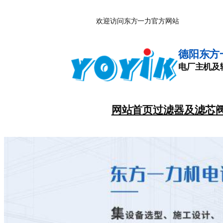
跳
欢迎访问东方一力官方网站
至
内
容
德阳东方
电厂主机及
网站首页
过滤器及滤芯