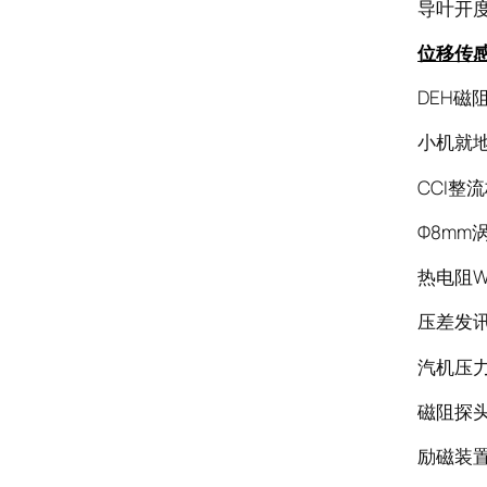
导叶开度表D
位移传
DEH磁
小机就
CCI整流
Φ8mm涡
热电阻WZ
压差发讯器
汽机压力开
磁阻探头Z
励磁装置G