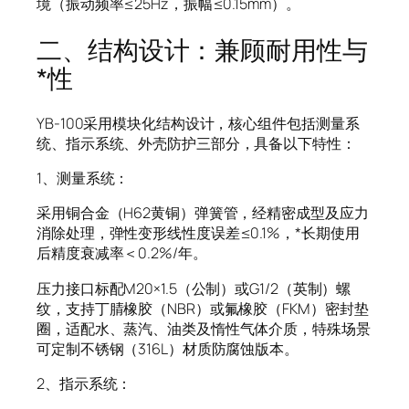
境（振动频率≤25Hz，振幅≤0.15mm）。
二、结构设计：兼顾耐用性与
*性
YB-100采用模块化结构设计，核心组件包括测量系
统、指示系统、外壳防护三部分，具备以下特性：
1、测量系统：
采用铜合金（H62黄铜）弹簧管，经精密成型及应力
消除处理，弹性变形线性度误差≤0.1%，*长期使用
后精度衰减率＜0.2%/年。
压力接口标配M20×1.5（公制）或G1/2（英制）螺
纹，支持丁腈橡胶（NBR）或氟橡胶（FKM）密封垫
圈，适配水、蒸汽、油类及惰性气体介质，特殊场景
可定制不锈钢（316L）材质防腐蚀版本。
2、指示系统：