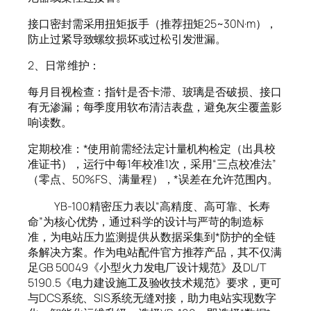
接口密封需采用扭矩扳手（推荐扭矩25~30N·m），
防止过紧导致螺纹损坏或过松引发泄漏。
2、日常维护：
每月目视检查：指针是否卡滞、玻璃是否破损、接口
有无渗漏；每季度用软布清洁表盘，避免灰尘覆盖影
响读数。
定期校准：*使用前需经法定计量机构检定（出具校
准证书），运行中每1年校准1次，采用“三点校准法”
（零点、50%FS、满量程），*误差在允许范围内。
YB-100精密压力表以“高精度、高可靠、长寿
命”为核心优势，通过科学的设计与严苛的制造标
准，为电站压力监测提供从数据采集到*防护的全链
条解决方案。作为电站配件官方推荐产品，其不仅满
足GB 50049《小型火力发电厂设计规范》及DL/T
5190.5《电力建设施工及验收技术规范》要求，更可
与DCS系统、SIS系统无缝对接，助力电站实现数字