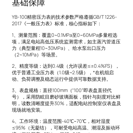
基础保障
YB-100精密压力表的技术参数严格遵循GB/T 1226-
2017《一般压力表》标准，核心指标如下：
1、测量范围：覆盖0~0.1MPa至0~60MPa多量程选
项，满足电站高低压系统监测需求，如主蒸汽管道压
力（典型量程10~30MPa）、给水泵出口压力
（2~10MPa）等场景。
2、精度等级：达到0.4级（允许误差≤±0.4%FS），
优于普通工业压力表（1.0级~2.5级），*在机组启
动、负荷调整及稳态运行中提供可靠数据支持。
3、表盘规格：直径100mm（“100”即表盘直径代
号），采用防眩目磨砂玻璃面板，指针与刻度对比鲜
明，读数清晰度提升30%，适配电站控制室仪表盘及
现场就地安装。
4、工作环境：温度范围-40℃~70℃，相对湿度
≤95%（无凝结），可耐受电站高温、潮湿及振动环