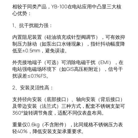
相较于同类产品，YB-100在电站应用中凸显三大核
心优势：
1、抗干扰能力强：
内置阻尼装置（硅油填充或针型阀调节），可有效抑
制压力脉动（如泵出口水锤现象），指针抖动幅度降
低至±0.5mm，避免误读。
外壳接地端子（可选）可消除电磁干扰（EMI），在
电站强电磁场环境下（如GIS高压柜附近），信号干
扰误差≤0.1%FS。
2、安装灵活性高：
支持径向安装（底部接口）、轴向安装（背后接口）
及带边安装（法兰式）三种方式，配套不锈钢支架可
360°旋转调节角度，适配不同仪表盘布局。
重量仅0.6kg（不含附件），比同规格不锈钢压力表
轻40%，降低安装支架承重要求。