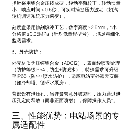
指针采用铝合金压铸成型，经动平衡校正，转动惯量
小，响应时间＜0.5秒，可实时捕捉压力波动（如汽
轮机调速系统压力瞬变）。
刻度盘采用蚀刻填漆工艺，数字高度≥2.5mm，*小
分格值≤0.05MPa（针对低量程型号），满足精细化
监测需求。
3、外壳防护：
外壳材质为压铸铝合金（ADC12），表面经喷塑处理
（防护等级IP54，防尘+防溅水），特殊需求可升级
至IP65（防尘+喷水防护），适应电站室外露天安装
（如冷却塔、循环水泵房）。
背部设有泄压孔，当弹簧管意外破裂时，压力通过泄
压孔定向释放（而非正面喷射），保障操作人员*。
三、性能优势：电站场景的专
属适配性