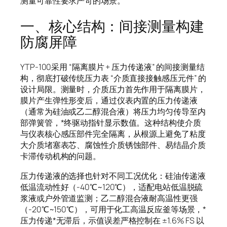
测量可靠性要求严苛的场景。
一、核心结构：间接测量构建
防腐屏障
YTP-100采用 “隔离膜片 + 压力传递液” 的间接测量结
构，彻底打破传统压力表 “介质直接接触感压元件” 的
设计局限。测量时，介质压力首先作用于隔离膜片，
膜片产生弹性形变后，通过仪表内置的压力传递液
（通常为硅油或乙二醇混合液）将压力均匀传导至内
部弹簧管，*终驱动指针显示数值。这种结构使介质
与仪表核心感压部件完全隔离，从根源上避免了粘度
大介质堵塞表芯、腐蚀性介质锈蚀部件、易结晶介质
卡滞传动机构的问题。
压力传递液的选择也针对不同工况优化：硅油传递液
低温流动性好（-40℃~120℃），适配电站低温脱硫
浆液或户外管道监测；乙二醇混合液耐高温性更强
（-20℃~150℃），可用于化工高温反应釜等场景，*
压力传递*无滞后，示值误差严格控制在 ±1.6% FS 以