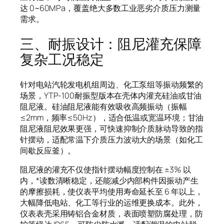
达 0~60MPa，覆盖绝大多数工业恶劣介质压力测量
需求。
三、耐振设计：阻尼灌充保障
复杂工况稳定
针对电站汽轮发电机组周边、化工泵组等振动频繁的
场景，YTP-100耐振型版本在壳体内灌充硅油或甘油
阻尼液。硅油阻尼液能有效吸收高频振动（振幅
≤2mm，频率≤50Hz），适合低温或宽温环境；甘油
阻尼液阻尼效果更强，可快速抑制介质脉动导致的指
针摆动，适配常温下介质压力波动大的场景（如化工
间歇反应釜）。
阻尼液的灌充不仅使指针摆动幅度控制在 ±3% 以
内，*读数清晰稳定，还能减少内部构件因振动产生
的摩擦损耗，使仪表平均使用寿命延长至 6 年以上，
大幅降低电站、化工等行业的运维更换成本。此外，
仪表表壳采用铸铝合金材质，表面喷塑防腐处理，防