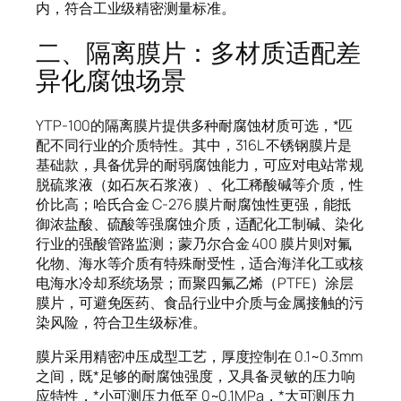
内，符合工业级精密测量标准。
二、隔离膜片：多材质适配差
异化腐蚀场景
YTP-100的隔离膜片提供多种耐腐蚀材质可选，*匹
配不同行业的介质特性。其中，316L 不锈钢膜片是
基础款，具备优异的耐弱腐蚀能力，可应对电站常规
脱硫浆液（如石灰石浆液）、化工稀酸碱等介质，性
价比高；哈氏合金 C-276 膜片耐腐蚀性更强，能抵
御浓盐酸、硫酸等强腐蚀介质，适配化工制碱、染化
行业的强酸管路监测；蒙乃尔合金 400 膜片则对氟
化物、海水等介质有特殊耐受性，适合海洋化工或核
电海水冷却系统场景；而聚四氟乙烯（PTFE）涂层
膜片，可避免医药、食品行业中介质与金属接触的污
染风险，符合卫生级标准。
膜片采用精密冲压成型工艺，厚度控制在 0.1~0.3mm
之间，既*足够的耐腐蚀强度，又具备灵敏的压力响
应特性，*小可测压力低至 0~0.1MPa，*大可测压力