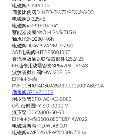
电磁阀3D01A009
伺服比例阀DLHZO-T-D73/PEX\24VDC
电磁阀D-32545
电磁阀4M310-10/1/4″
蓄能器皮囊NXQ1-L24.9/31.5 H
轴承HSND280-46N
电磁阀DG4V 3 2A VMUP7 60
AST电磁阀HJT.BE300.100T
直流事故油泵联轴器部件125LY-23
EH油专用防震管夹SP542PA-DP-AS
波纹管截止阀KHWJ20F1.6P
EH油主油泵
PVH098R01AD30A250000002001AB010A
伺服阀G761-3005B
测压软管S110-AC-AC-0080
O型密封圈HY-SO-0099-V
液下泵100Y\M00-50-30
EH油主油泵0508.886T1201.AW022
电磁换向阀FRD.WJA3.001
电磁阀4WE6Y61/EW22050NZ5L/V