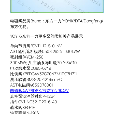
电磁阀品牌Brand：东方一力/YOYIK/DFA/Dongfang/
东方优易。
YOYIK/东方一力更多泵阀类相关产品展示：
单向节流阀FCV11-12-S-0-NV
AST危机遮断模块0508.2624T0301.AW
密封组件YGM-230
300MW机组主油泵导叶轮70LY-34*10
电动给水泵DG85-67*9
比例阀KBFDG4V32C20NZM1PC7H711
测压软管SMS-20-1219mm-C
AST电磁阀4659D78001
电磁阀4WE6D6X/EG220N9K4/V
真空泵滤油器衬套P-1264
插件CV1-NG32-D20-6-40
疏水阀XFG-1F
波形弹簧N-1916