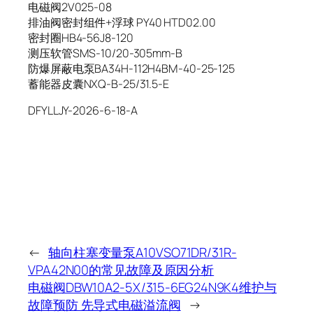
电磁阀2V025-08
排油阀密封组件+浮球 PY40 HTD02.00
密封圈HB4-56J8-120
测压软管SMS-10/20-305mm-B
防爆屏蔽电泵BA34H-112H4BM-40-25-125
蓄能器皮囊NXQ-B-25/31.5-E
DFYLLJY-2026-6-18-A
←
轴向柱塞变量泵A10VSO71DR/31R-
VPA42N00的常见故障及原因分析
电磁阀DBW10A2-5X/315-6EG24N9K4维护与
故障预防 先导式电磁溢流阀
→