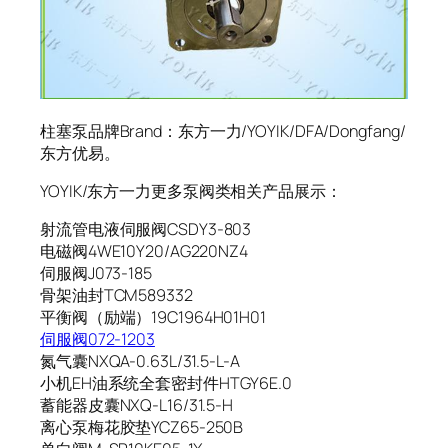
柱塞泵品牌Brand：东方一力/YOYIK/DFA/Dongfang/
东方优易。
YOYIK/东方一力更多泵阀类相关产品展示：
射流管电液伺服阀CSDY3-803
电磁阀4WE10Y20/AG220NZ4
伺服阀J073-185
骨架油封TCM589332
平衡阀（励端）19C1964H01H01
伺服阀072-1203
氮气囊NXQA-0.63L/31.5-L-A
小机EH油系统全套密封件HTGY6E.0
蓄能器皮囊NXQ-L16/31.5-H
离心泵梅花胶垫YCZ65-250B