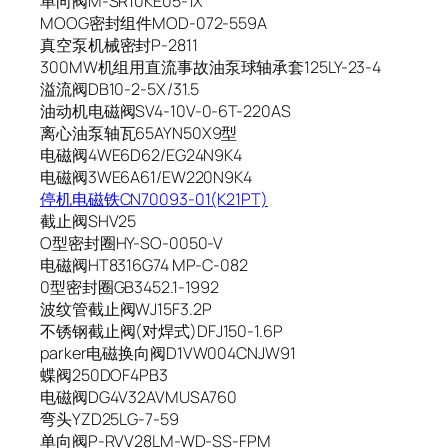
单向阀M-SR10KE05-1X
MOOG密封组件MOD-072-559A
真空泵机械密封P-2811
300MW机组用直流事故油泵球轴承套125LY-23-4
溢流阀DB10-2-5X/31.5
油动机电磁阀SV4-10V-0-6T-220AS
离心油泵轴瓦65AYN50X9型
电磁阀4WE6D62/EG24N9K4
电磁阀3WE6A61/EW220N9K4
停机电磁铁CN70093-01(K21PT)
截止阀SHV25
O型密封圈HY-SO-0050-V
电磁阀HT8316G74 MP-C-082
0型密封圈GB3452.1-1992
波纹管截止阀WJ15F3.2P
不锈钢截止阀(对焊式)DFJ150-1.6P
parker电磁换向阀D1VW004CNJW91
蝶阀250DOF4PB3
电磁阀DG4V32AVMUSA760
弯头YZD25LG-7-59
单向阀P-RVV28LM-WD-SS-FPM