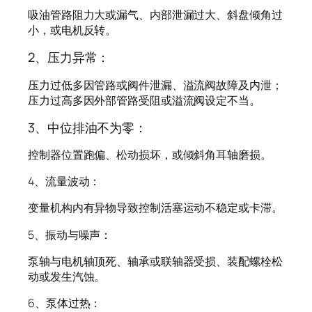
吸油管路阻力大或漏气、内部泄漏过大、斜盘倾角过
小，或电机反转。
2、压力异常：
压力过低多因管路或阀件泄漏、溢流阀故障及内泄；
压力过高多因外部管路受阻或溢流阀设定不当。
3、中位排油不为零：
控制器位置跑偏、松动损坏，或倾斜角耳轴磨损。
4、流量波动：
变量机构内有异物导致控制活塞运动不稳定或卡滞。
5、振动与噪声：
泵轴与电机轴顶死、轴承或联轴器受损、装配螺栓松
动或发生汽蚀。
6、泵体过热：