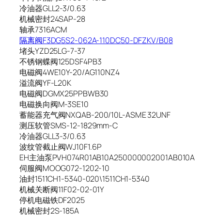
冷油器GLL2-3/0.63
机械密封24SAP-28
轴承7316ACM
隔离阀F3DG5S2-062A-110DC50-DFZKV/B08
堵头YZD25LG-7-37
不锈钢蝶阀125DSF4PB3
电磁阀4WE10Y-20/AG110NZ4
溢流阀YF-L20K
电磁阀DGMX25PPBWB30
电磁换向阀M-3SE10
蓄能器充气阀NXQAB-200/10L-ASME 32UNF
测压软管SMS-12-1829mm-C
冷油器GLL3-3/0.63
波纹管截止阀WJ10F1.6P
EH主油泵PVH074R01AB10A250000002001AB010A
伺服阀MOOG072-1202-10
油封1511CH1-5340-020\1511CH1-5340
机械关断阀11F02-02-01Y
停机电磁铁DF2025
机械密封2S-185A