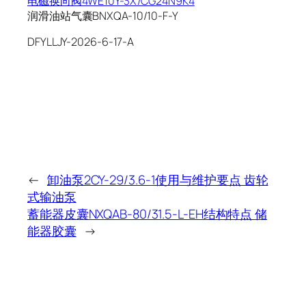
电磁换向阀4WE10Y-3X/CG24N9K4
润滑油站气囊BNXQA-10/10-F-Y
DFYLLJY-2026-6-17-A
←
卸油泵2CY-29/3.6-1使用与维护要点 齿轮
式输油泵
蓄能器皮囊NXQAB-80/31.5-L-EH结构特点 储
能器胶囊
→