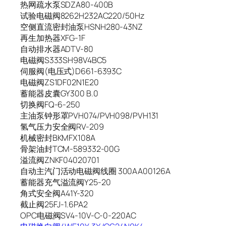
热网疏水泵SDZA80-400B
试验电磁阀8262H232AC220/50Hz
空侧直流密封油泵HSNH280-43NZ
再生加热器XFG-1F
自动排水器ADTV-80
电磁阀S333SH98V4BC5
伺服阀(电压式)D661-6393C
电磁阀ZS1DF02N1E20
蓄能器皮囊GY300 B.0
切换阀FQ-6-250
主油泵钟形罩PVH074/PVH098/PVH131
氢气压力安全阀RV-209
机械密封BKMFX108A
骨架油封TCM-589332-00G
溢流阀ZNKF04020701
自动主汽门活动电磁阀线圈 300AA00126A
蓄能器充气溢流阀Y25-20
角式安全阀A41Y-320
截止阀25FJ-1.6PA2
OPC电磁阀SV4-10V-C-0-220AC