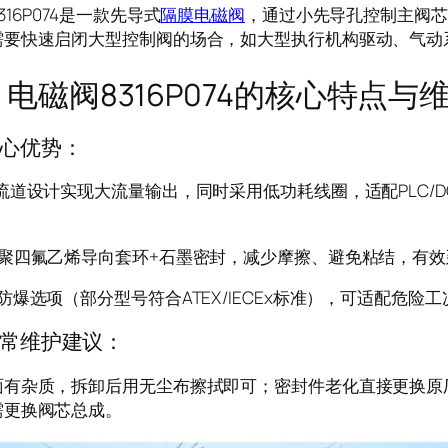
316P074是一款先导式
隔膜电磁阀
，通过小先导孔控制主阀芯
需要快速启闭大型控制阀的场合，如大型执行机构驱动、气动
阀8316P074的核心特点与
心优势：
流道设计实现大流量输出，同时采用低功耗线圈，适配PLC/
用聚四氟乙烯导向套环+石墨密封，减少摩擦、避免粘结，有
防爆选项（部分型号符合ATEX/IECEx标准），可适配危险
常维护建议：
面有杂质，拆卸后用无尘布擦拭即可；密封件老化直接更换原
需更换阀芯总成。