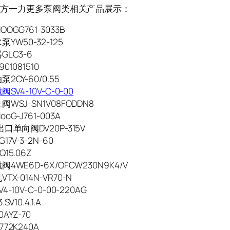
K/东方一力更多泵阀类相关产品展示：
OGG761-3033B
YW50-32-125
LC3-6
01081510
2CY-60/0.55
SV4-10V-C-0-00
WSJ-SN1V08FODDN8
oG-J761-003A
口单向阀DV20P-315V
7V-3-2N-60
15.06Z
4WE6D-6X/OFCW230N9K4/V
TX-014N-VR70-N
-10V-C-0-00-220AG
V10.4.1.A
AYZ-70
72K240A