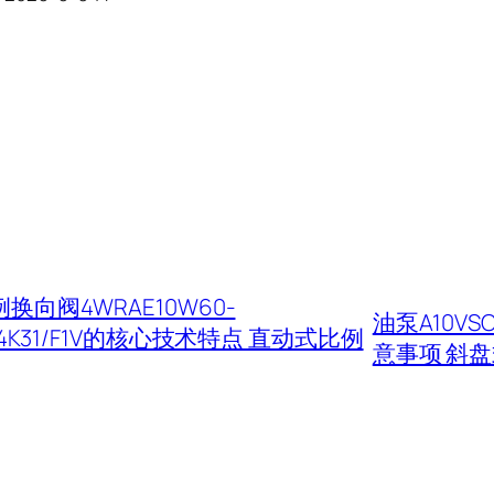
换向阀4WRAE10W60-
油泵A10VSO
24K31/F1V的核心技术特点 直动式比例
意事项 斜