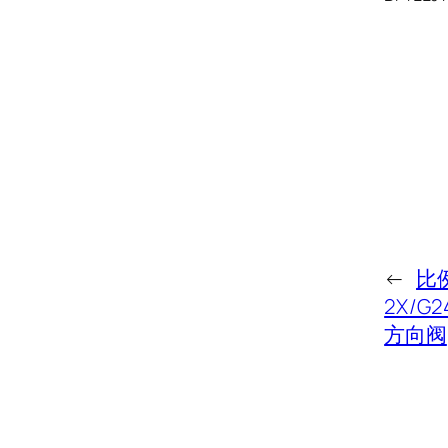
←
比例
2X/G
方向阀