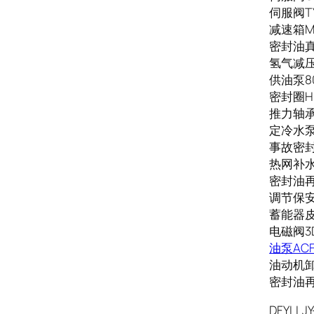
伺服阀TY
减速箱M01
密封油真
氢气减压器
供油泵80
密封圈HB
推力轴承1
定冷水泵
事故密封油
热网补水泵
密封油再
调节保安系
蓄能器皮囊N
电磁阀3D
油泵ACF
油动机卸荷
密封油再循
DFYLLJY