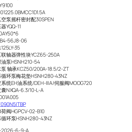
9100
225.0BMCC1D1.5A
空泵摇杆密封配30SPEN
YQQ-11
AY50*6
4-56J8-06
25LY-35
联轴器弹性块YCZ65-250A
泵HSNH210-54
 轴承KCZ50/200A-18.5/2-ZT
循环泵梅花垫HSNH280-43NZ
统EH油系统/DEH-IIIA/伺服阀MOOG720
XQA-6.3/10-L-A
01A005
090N5ITBP
阀HGPCV-02-B10
环泵HSNH280-43NZ
-2026-6-9-A