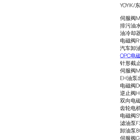
YOYI
伺服阀MO
排污油水泵
油冷却器G
电磁阀R9
汽车卸油泵
OPC电磁阀
针形截止阀
伺服阀Mo
EH油泵出
电磁阀DG1
逆止阀HQ
双向电磁阀
齿轮电机V
电磁阀SV4
滤油泵F3.S
卸油泵80
伺服阀G7