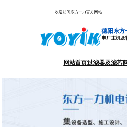
跳
欢迎访问东方一力官方网站
至
内
容
德阳东方
电厂主机及
网站首页
过滤器及滤芯