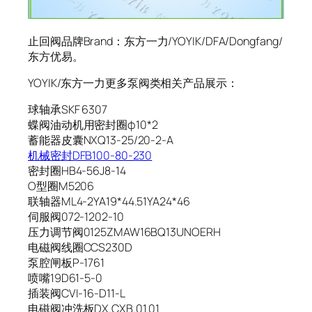
止回阀品牌Brand：东方一力/YOYIK/DFA/Dongfang/
东方优易。
YOYIK/东方一力更多泵阀类相关产品展示：
球轴承SKF 6307
蝶阀油动机用密封圈φ10*2
蓄能器皮囊NXQ13-25/20-2-A
机械密封DFB100-80-230
密封圈HB4-56J8-14
O型圈M5206
联轴器ML4-2YA19*44.51YA24*46
伺服阀072-1202-10
压力调节阀0125ZMAW16BQ13UNOERH
电磁阀线圈CCS230D
泵腔闸板P-1761
喷嘴19D61-5-0
插装阀CVI-16-D11-L
电磁阀冲洗板DX.CXB.01.01