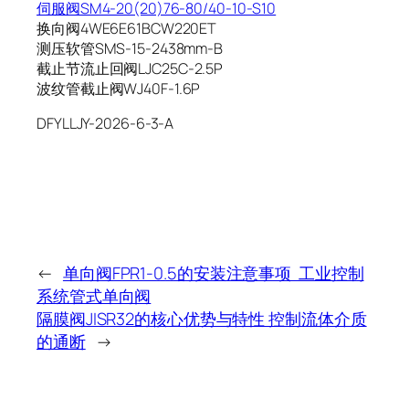
伺服阀SM4-20(20)76-80/40-10-S10
换向阀4WE6E61BCW220ET
测压软管SMS-15-2438mm-B
截止节流止回阀LJC25C-2.5P
波纹管截止阀WJ40F-1.6P
DFYLLJY-2026-6-3-A
←
单向阀FPR1-0.5的安装注意事项 工业控制
系统管式单向阀
隔膜阀JISR32的核心优势与特性 控制流体介质
的通断
→