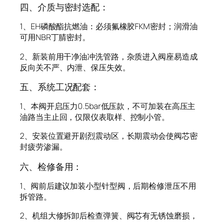
四、介质与密封选配：
1、EH磷酸酯抗燃油：必须氟橡胶FKM密封；润滑油
可用NBR丁腈密封。
2、新装前用干净油冲洗管路，杂质进入阀座易造成
反向关不严、内泄、保压失效。
五、系统工况配套：
1、本阀开启压力0.5bar低压款，不可加装在高压主
油路当主止回，仅限仪表取样、控制小管。
2、安装位置避开剧烈震动区，长期震动会使阀芯密
封疲劳渗漏。
六、检修备用：
1、阀前后建议加装小型针型阀，后期检修泄压不用
拆管路。
2、机组大修拆卸后检查弹簧、阀芯有无锈蚀磨损，