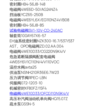
密封圈HB4-56J8-148
电磁阀4WE6D-50/AG24NZ4
挡油板YCZ65-250B
电磁阀4WE6YL6X/EG110NZ4V/B08
密封圈HB4-56J8-85
试验电磁阀SV1-10V-CO-240AC
轴套筒100AY67X6-57
EH油系统密封圈NZK300-16.7/537/537
AST、OPC电磁阀ZD.02.AA.004
电磁阀4WE10D33/CG220N9K4/V
危急遮断隔膜阀配套电磁阀
4WE6Y61/1C110N/4/V110VOC
温控水阀avta25
供油泵NSNH210R36E6.7W23
压力调节阀RPEC-LBN
伺服阀072-1203-10
机械密封KF80FZ/15F4
电磁阀4WE10D33/OFCG110N9K4/V
高压补汽阀油动机单向阀HQ15.07Z
疏水泵GSSN-5