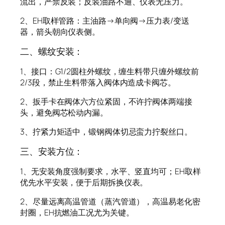
流出，严禁反装；反装油路不通、仪表无压力。
2、EH取样管路：主油路→单向阀→压力表/变送
器，箭头朝向仪表侧。
二、螺纹安装：
1、接口：G1/2圆柱外螺纹，缠生料带只缠外螺纹前
2/3段，禁止生料带落入阀体内造成卡阀芯。
2、扳手卡在阀体六方位紧固，不许拧阀体两端接
头，避免阀芯松动内漏。
3、拧紧力矩适中，锻钢阀体切忌蛮力拧裂丝口。
三、安装方位：
1、无安装角度强制要求，水平、竖直均可；EH取样
优先水平安装，便于后期拆换仪表。
2、尽量远离高温管道（蒸汽管道），高温易老化密
封圈，EH抗燃油工况尤为关键。