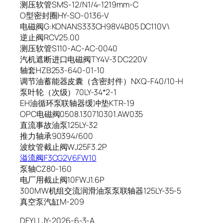
测压软管SMS-12/N1/4-1219mm-C
O型密封圈HY-SO-0136-V
电磁阀G:KONANS333CH98V4B05 DC110V\
逆止阀RCV25.00
测压软管S110-AC-AC-0040
汽机遮断进口电磁阀TY4V-3 DC220V
轴套HZB253-640-01-10
调节油蓄能器皮囊（含密封件）NXQ-F40/10-H
泵叶轮（次级）70LY-34*2-1
EH油循环泵联轴器缓冲垫KTR-19
OPC电磁阀0508.130710301.AW035
直流事故油泵125LY-32
推力轴承90394/600
波纹管截止阀WJ25F3.2P
溢流阀F3CG2V6FW10
泵轴CZ80-160
电厂用截止阀10FWJ1.6P
300MW机组交流润滑油泵泵联轴器125LY-35-5
真空泵汽缸M-209
DFYLLJY-2026-6-3-A