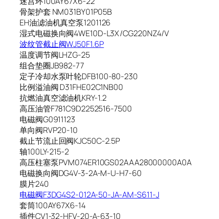
迷宫环100AY67X6-22
骨架护套 NM031BY01P05B
EH油滤油机真空泵1201126
湿式电磁换向阀4WE10D-L3X/CG220NZ4/V
波纹管截止阀WJ50F1.6P
温度调节阀LHZG-25
组合垫圈JB982-77
定子冷却水泵叶轮DFB100-80-230
比例溢油阀 D31FHE02C1NB00
抗燃油真空滤油机KRY-1.2
高压油管F781C9D2252516-7500
电磁阀G0911123
单向阀RVP20-10
截止节流止回阀KJC50C-2.5P
轴100LY-215-2
高压柱塞泵PVM074ER10GS02AAA28000000A0A
电磁换向阀DG4V-3-2A-M-U-H7-60
膜片240
电磁阀F3DG4S2-012A-50-JA-AM-S611-J
套筒100AY67X6-14
插件CV1-32-HFV-20-A-63-10