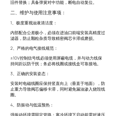
旧件替换；具备弹簧对中功能，断电自动复位。
二、维护与使用注意事项：
1、极度重视油液清洁度：
内部配合公差极小，必须在进油口前端安装高精度过
滤器，防止颗粒杂质导致精密阀芯卡滞或磨损。
2、严格的电气接线规范：
±10V控制信号线必须使用屏蔽电缆，并与动力线保
持间距以防干扰；务必将线圈或接线盒可靠接地。
3、正确的安装姿态：
安装时电磁线圈应保持竖直向上（垂直于地面），防
止重力导致阀芯偏移卡滞，同时避免漏油渗入烧毁线
圈。
4、防振动与低温预热：
强振动环境需固定管路；寒冷环境下启动前需对液压