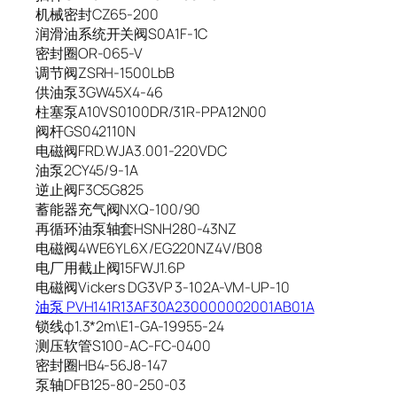
机械密封CZ65-200
润滑油系统开关阀S0A1F-1C
密封圈OR-065-V
调节阀ZSRH-1500LbB
供油泵3GW45X4-46
柱塞泵A10VS0100DR/31R-PPA12N00
阀杆GS042110N
电磁阀FRD.WJA3.001-220VDC
油泵2CY45/9-1A
逆止阀F3C5G825
蓄能器充气阀NXQ-100/90
再循环油泵轴套HSNH280-43NZ
电磁阀4WE6YL6X/EG220NZ4V/B08
电厂用截止阀15FWJ1.6P
电磁阀Vickers DG3VP 3-102A-VM-UP-10
油泵 PVH141R13AF30A230000002001AB01A
锁线φ1.3*2m\E1-GA-19955-24
测压软管S100-AC-FC-0400
密封圈HB4-56J8-147
泵轴DFB125-80-250-03