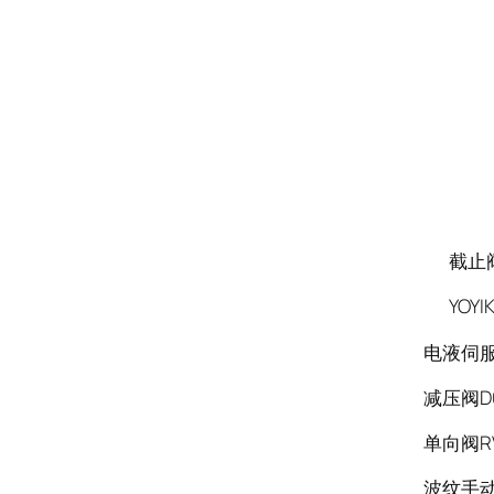
截止阀品
YOYI
电液伺服阀
减压阀D0
单向阀RV
波纹手