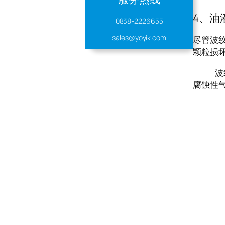
4、油
0838-2226655
sales@yoyik.com
尽管波
颗粒损
波纹管
腐蚀性