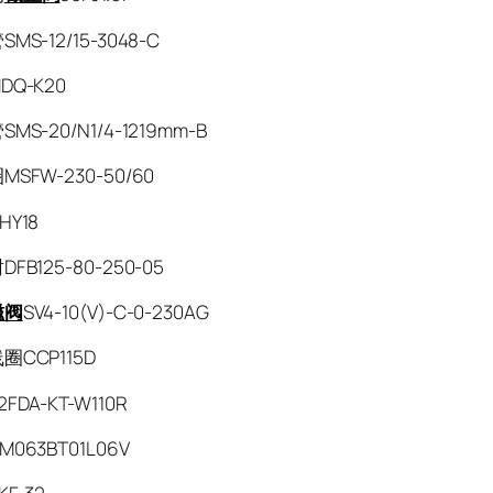
MS-12/15-3048-C
DQ-K20
MS-20/N1/4-1219mm-B
SFW-230-50/60
HY18
FB125-80-250-05
磁阀
SV4-10(V)-C-0-230AG
圈CCP115D
FDA-KT-W110R
063BT01L06V