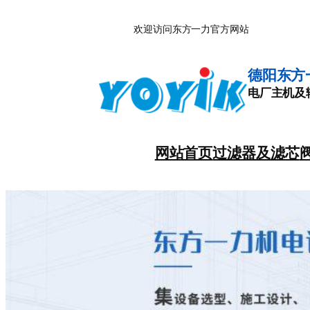
跳
欢迎访问东方一力官方网站
至
内
容
德阳东方
电厂主机及
网站首页
过滤器及滤芯