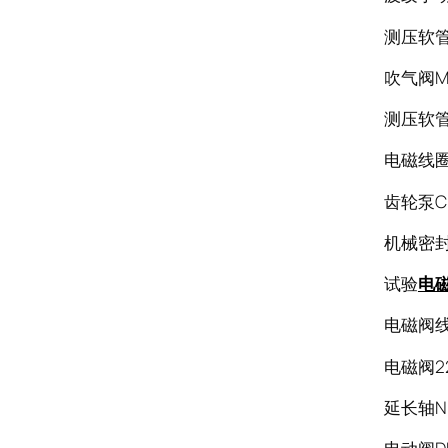
测压软管S
吹气阀M
测压软管S
电磁线圈M
齿轮泵C
机械密封D
试验
电
电磁阀线
电磁阀22
延长轴NM