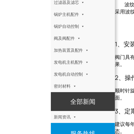
过滤器及滤芯
波纹
采用波
锅炉主机配件
波纹
锅炉自动控制
阀及阀配件
1、安
加热装置及配件
阀门具
发电机主机配件
果。
发电机自动控制
2、操
密封材料
顺时针
面。
全部新闻
3、定
新闻资讯
建议每
态。
服务热线