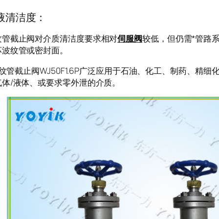
液清洁度：
纹管截止阀对介质清洁度要求相对
伺服阀
较低，但仍需*管路
坏波纹管或密封面。
截止阀WJ50F1.6P广泛应用于石油、化工、制药、精细
气体/液体、或要求零外泄的介质。