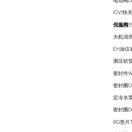
电动阀D
ICV1快
伺服阀
S
大机润
EH油仪表
测压软管S
密封件WJ
密封圈OR
定冷水泵
密封圈DP
RG垫片T