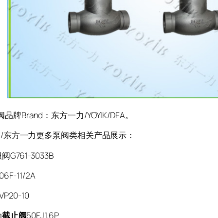
牌Brand：东方一力/YOYIK/DFA。
K/东方一力更多泵阀类相关产品展示：
G761-3033B
6F-11/2A
P20-10
动
截止阀
50FJ1.6P