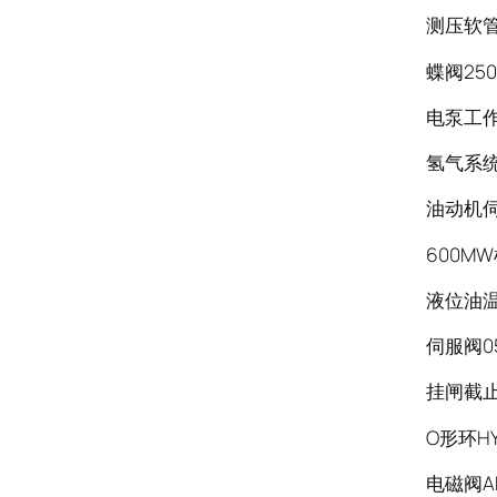
测压软管S
蝶阀250
电泵工作
氢气系
油动机伺服阀
600M
液位油温
伺服阀05
挂闸截止
O形环HY.
电磁阀AK