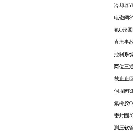
冷却器Y
电磁阀SV
氟O形圈D
直流事故
控制系
两位三通电
截止止回阀
伺服阀S
氟橡胶O型
密封圈/O
测压软管S