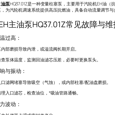
主
油泵
HQ37.01Z是一种变量柱塞泵，主要用于汽轮机EH油
泵，为汽轮机调速系统提供高压抗燃油，具备自动流量调节与
主油泵HQ37.01Z常见故障与
温过高：
泵内部磨损导致内泄，或溢流阀长期开启。
检查泵体温度，监测回油滤芯压差，必要时更换泵头。
响与振动：
入口滤网堵塞导致吸空（气蚀），或内部柱塞/配油盘磨损。
清理入口滤芯，检查油位，*吸油管路通畅。
力波动：