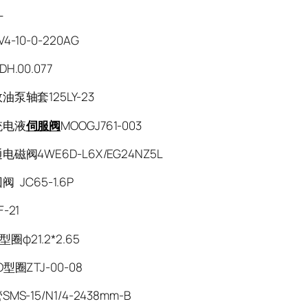
L
4-10-0-220AG
H.00.077
油泵轴套125LY-23
统电液
伺服阀
MOOGJ761-003
磁阀4WE6D-L6X/EG24NZ5L
 JC65-1.6P
F-21
圈φ21.2*2.65
型圈ZTJ-00-08
MS-15/N1/4-2438mm-B