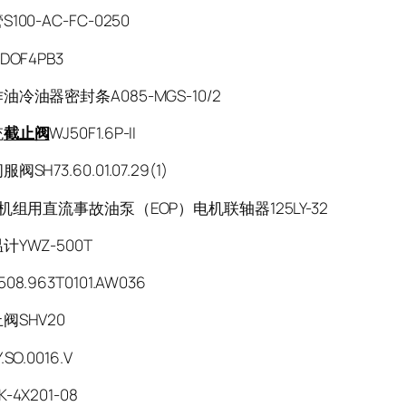
100-AC-FC-0250
DOF4PB3
油冷油器密封条A085-MGS-10/2
统
截止阀
WJ50F1.6P-II
SH73.60.01.07.29(1)
W机组用直流事故油泵（EOP）电机联轴器125LY-32
计YWZ-500T
08.963T0101.AW036
阀SHV20
SO.0016.V
-4X201-08