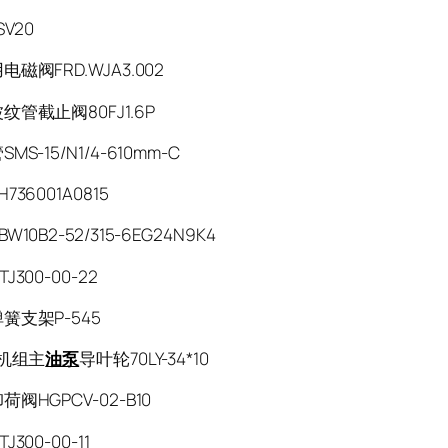
SV20
磁阀FRD.WJA3.002
纹管截止阀80FJ1.6P
MS-15/N1/4-610mm-C
736001A0815
W10B2-52/315-6EG24N9K4
J300-00-22
簧支架P-545
W机组主
油泵
导叶轮70LY-34*10
阀HGPCV-02-B10
J300-00-11