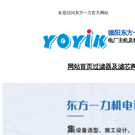
跳
欢迎访问东方一力官方网站
至
内
容
德阳东方
电厂主机及
网站首页
过滤器及滤芯