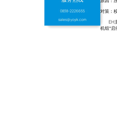
原因：
对策：
0838-2226655
sales@yoyik.com
EH主油
机组*