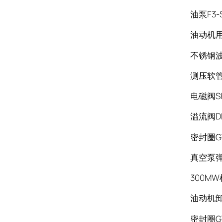
油泵F3-
油动机用电
不锈钢波
测压软管S
电磁阀SH
溢流阀DB
密封圈GT
真空泵弹
300M
油动机卸荷
密封圈GT