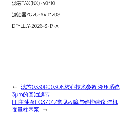
滤芯FAX(NX)-40*10
滤油器YQ2U-A40*20S
DFYLLJY-2026-3-17-A
←
滤芯0330R003ON核心技术参数 液压系统
3μm的回油滤芯
EH主油泵HQ37.01Z常见故障与维护建议 汽机
变量柱塞泵
→