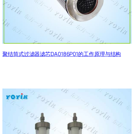
聚结筒式过滤器滤芯DA0186P01的工作原理与结构