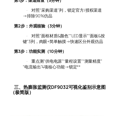
第1步：渠道筛查（5分钟）
对照“采购渠道”列，锁定官方/授权渠道
·
→排除90%仿品
第2步：外观核验（3分钟）
对照“面框材质&颜色”“LED显示”“面板&按
·
键”3列，肉眼+简单触摸→快速区分外观仿品
第3步：功能实测（10分钟）
重点测“供电电源”“量程设置”“测量精度”
·
“电流输出”4项核心功能→锁定**
三、热膨胀监测仪DF9032可视化鉴别示意图
（极简版）