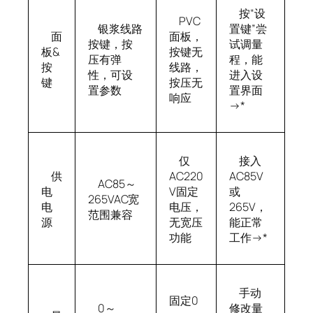
按“设
PVC
银浆线路
置键”尝
面
面板，
按键，按
试调量
板&
按键无
压有弹
程，能
按
线路，
性，可设
进入设
键
按压无
置参数
置界面
响应
→*
仅
接入
供
AC220
AC85V
AC85～
电
V固定
或
265VAC宽
电
电压，
265V，
范围兼容
源
无宽压
能正常
功能
工作→*
手动
固定0
0～
修改量