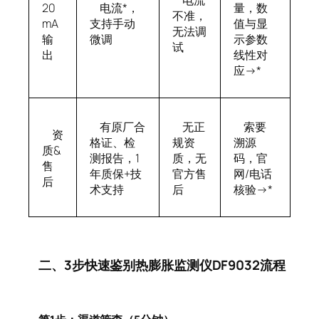
20
电流*，
量，数
不准，
mA
支持手动
值与显
无法调
输
微调
示参数
试
出
线性对
应→*
有原厂合
无正
索要
资
格证、检
规资
溯源
质&
测报告，1
质，无
码，官
售
年质保+技
官方售
网/电话
后
术支持
后
核验→*
二、3步快速鉴别热膨胀监测仪DF9032流程