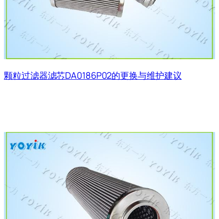
颗粒过滤器滤芯DA0186P02的更换与维护建议