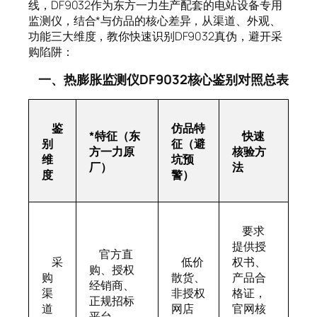
线，DF9032作为东方一力生产配套的电站设备专用
监测仪，结合*与仿品的核心差异，从渠道、外观、
功能三大维度，教你快速识别DF9032真伪，避开采
购陷阱：
一、热膨胀监测仪DF9032核心鉴别对照总表
鉴
仿品特
*特征（东
快速
别
征（避
方一力原
核验方
维
坑预
厂）
法
度
警）
要求
提供授
官方直
采
低价
权书、
购、授权
购
散货、
产品合
经销商、
渠
非授权
格证，
正规招标
道
网店
官网核
平台