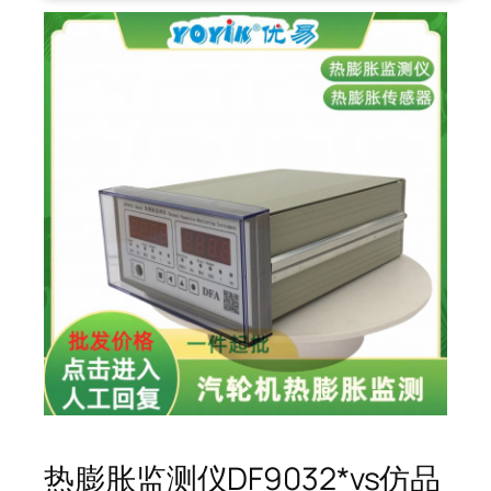
热膨胀监测仪DF9032*vs仿品