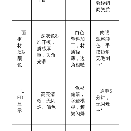
验经销
商资质
面
白色
肉眼
深灰色标
框
塑料加
观察颜
准开模，
材
工，材
色，手
质感厚
质&
质轻
摸边角
重，边角
颜
薄，边
无毛刺
光滑
色
角粗糙
→*
色彩
L
通电5
高亮清
偏暗，
ED
分钟，
晰，无闪
字迹模
显
无闪烁
烁、偏色
糊，频
示
→*
繁闪烁