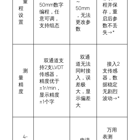
量
～
50mm数字
程并保
程
50mm
编程，任
存，重
设
，无法
意可调，
启后参
置
更改参
支持组态
数不丢
数
失→*
双通
双通道支
道无法
接入2
持2支LVDT
测
同时接
支传感
传感器，
量
入，误
器，数
精度优于
精
差极
据稳定
±1r/min，
度
大，显
无剧烈
显示精度
示偏差
波动→*
±1个字
大
万用
4-
表测
电流