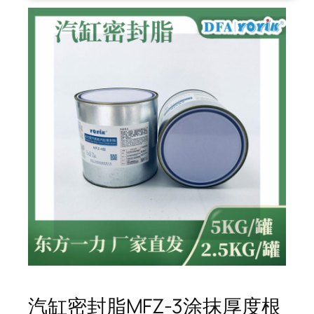
汽缸密封脂MFZ-3涂抹厚度根