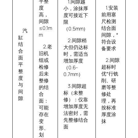
平整
1.间隙越
度
1.安装
小，涂抹厚
高，
前用塞
度可接近下
间隙
尺检测
限
≤0.1m
结合面
（0.5mm）
汽
m
间隙，*
缸
2.间隙稍
符合设
结
2.老
大但仍达标
备要求
合
旧机
时，需适当
面
组或
2.间隙
增加厚度
平
检修
超标时
（0.6-
整
后未
优*行铣
0.7mm）
度
整修
削、研
与
3.间隙超
的结
磨等整
间
标（未整
合
修处
隙
修）：仅靠
面：
理，再
增加厚度无
可能
按标准
法密封，需
存在
厚度涂
先整修结合
变
抹
面
形、
划