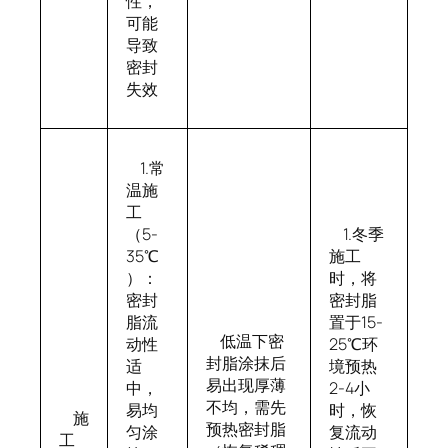
性，
可能
导致
密封
失效
1.常
温施
工
（5-
1.冬季
35℃
施工
）：
时，将
密封
密封脂
脂流
置于15-
低温下密
动性
25℃环
封脂涂抹后
适
境预热
易出现厚薄
中，
2-4小
不均，需先
易均
时，恢
施
预热密封脂
匀涂
复流动
工