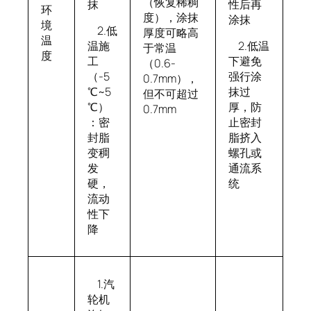
（恢复稀稠
抹
性后再
环
度），涂抹
涂抹
境
2.低
厚度可略高
温
温施
2.低温
于常温
度
工
下避免
（0.6-
（-5
强行涂
0.7mm），
℃~5
抹过
但不可超过
℃）
厚，防
0.7mm
：密
止密封
封脂
脂挤入
变稠
螺孔或
发
通流系
硬，
统
流动
性下
降
1.汽
轮机