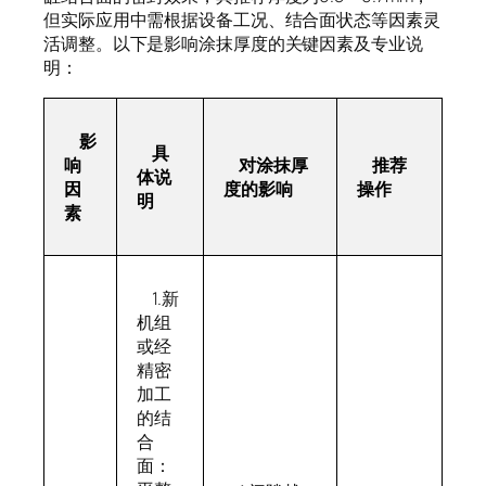
但实际应用中需根据设备工况、结合面状态等因素灵
活调整。以下是影响涂抹厚度的关键因素及专业说
明：
影
具
响
对涂抹厚
推荐
体说
因
度的影响
操作
明
素
1.新
机组
或经
精密
加工
的结
合
面：