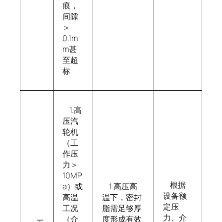
痕，
间隙
＞
0.1m
m甚
至超
标
1.高
压汽
轮机
（工
作压
力＞
10MP
根据
a）或
1.高压高
设备额
高温
温下，密封
定压
工况
脂需足够厚
力、介
（介
度形成有效