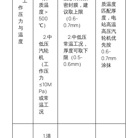
工
质温度
质温
密封膜，建
作
匹配厚
度＞
议取上限
压
度，电
500
（0.6-
力
站高温
℃）
0.7mm）
与
高压汽
温
2.中
2.中低压
轮机优
度
低压
常温工况，
先按
汽轮
厚度可取下
0.6-
机
限（0.5-
0.7mm
（工
0.6mm）
涂抹
作压
力
≤10M
Pa）
或常
温工
况
1.清