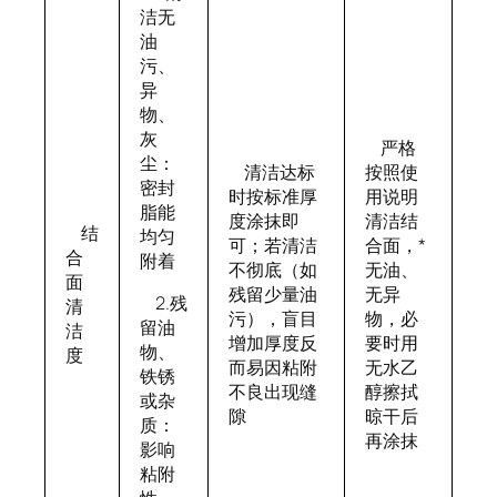
洁无
油
污、
异
物、
灰
严格
尘：
清洁达标
按照使
密封
时按标准厚
用说明
脂能
度涂抹即
清洁结
结
均匀
可；若清洁
合面，*
合
附着
不彻底（如
无油、
面
残留少量油
无异
2.残
清
污），盲目
物，必
留油
洁
增加厚度反
要时用
物、
度
而易因粘附
无水乙
铁锈
不良出现缝
醇擦拭
或杂
隙
晾干后
质：
再涂抹
影响
粘附