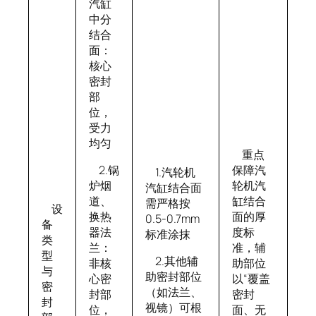
汽缸
中分
结合
面：
核心
密封
部
位，
受力
均匀
重点
保障汽
2.锅
1.汽轮机
轮机汽
炉烟
汽缸结合面
缸结合
道、
需严格按
设
面的厚
换热
0.5-0.7mm
备
度标
器法
标准涂抹
类
准，辅
兰：
型
2.其他辅
助部位
非核
与
助密封部位
以“覆盖
心密
密
（如法兰、
密封
封部
封
视镜）可根
面、无
位，