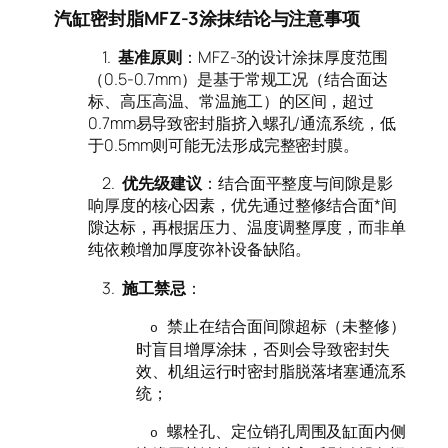
汽缸密封脂MFZ-3涂抹结论与注意事项
1.
基准原则
：MFZ-3的设计涂抹厚度范围
（0.5-0.7mm）是基于常规工况（结合面达
标、高压高温、常温施工）的区间，超过
0.7mm易导致密封脂挤入螺孔/通流系统，低
于0.5mm则可能无法形成完整密封膜。
2.
优先级建议
：结合面平整度与间隙是影
响厚度的核心因素，优先通过整修结合面*间
隙达标，再根据压力、温度调整厚度，而非单
纯依赖增加厚度弥补设备缺陷。
3.
施工禁忌
：
禁止在结合面间隙超标（未整修）
o
时盲目增厚涂抹，否则会导致密封失
效、机组运行时密封脂脱落堵塞通流系
统；
螺栓孔、定位销孔周围及缸面内侧
o