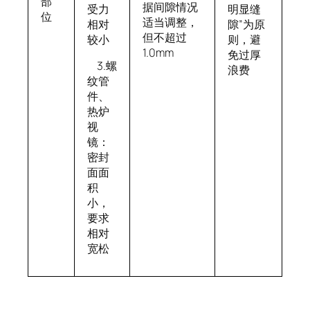
部
据间隙情况
明显缝
受力
位
适当调整，
隙”为原
相对
但不超过
则，避
较小
1.0mm
免过厚
3.螺
浪费
纹管
件、
热炉
视
镜：
密封
面面
积
小，
要求
相对
宽松