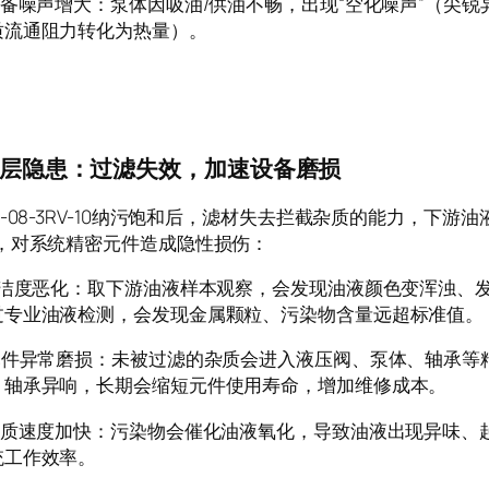
设备噪声增大：泵体因吸油/供油不畅，出现“空化噪声”（尖
质流通阻力转化为热量）。
层隐患：过滤失效，加速设备磨损
3-08-3RV-10纳污饱和后，滤材失去拦截杂质的能力，下游
”，对系统精密元件造成隐性损伤：
液清洁度恶化：取下游油液样本观察，会发现油液颜色变浑浊、
过专业油液检测，会发现金属颗粒、污染物含量远超标准值。
密元件异常磨损：未被过滤的杂质会进入液压阀、泵体、轴承等
、轴承异响，长期会缩短元件使用寿命，增加维修成本。
液变质速度加快：污染物会催化油液氧化，导致油液出现异味、
统工作效率。