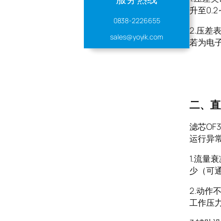
升至0.
0838-2226655
2.压
sales@yoyik.com
若为电
二、直
滤芯OF
运行异
1.流
少（可
2.动作
工作压