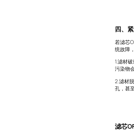
四、紧
若滤芯O
统故障，
1.滤
污染物
2.滤
孔，甚
滤芯O