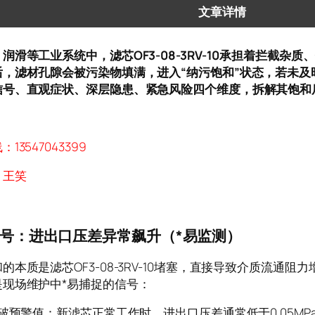
文章详情
润滑等工业系统中，滤芯OF3-08-3RV-10承担着拦截杂
后，滤材孔隙会被污染物填满，进入“纳污饱和”状态，若未及
信号、直观症状、深层隐患、紧急风险四个维度，拆解其饱和
13547043399
：王笑
号：进出口压差异常飙升（*易监测）
的本质是滤芯OF3-08-3RV-10堵塞，直接导致介质流通
是现场维护中*易捕捉的信号：
突破预警值：新滤芯正常工作时，进出口压差通常低于0.05M