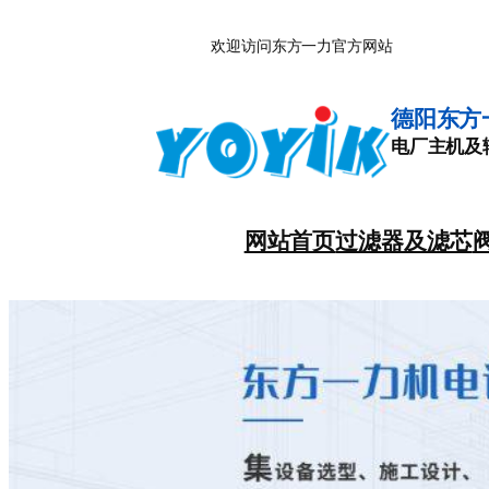
跳
欢迎访问东方一力官方网站
至
内
容
德阳东方
电厂主机及
网站首页
过滤器及滤芯