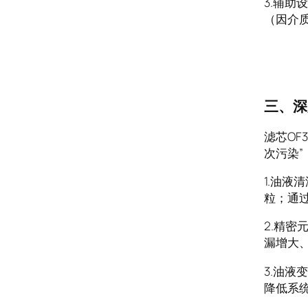
3.辅助
（因介
三、深
滤芯OF
次污染
1.油
粒；通
2.精
漏增大
3.油
降低系