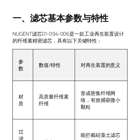
一、滤芯基本参数与特性
NUGENT滤芯01-094-006是一款工业再生装置设计
的纤维素精密滤芯，具有以下关键特性：
参
数值/特性
对再生装置的意义
数
形成密集纤维网
材
高质量纤维素
络，有效捕获微小
质
纤维
颗粒
过
能拦截硅藻土滤芯
滤