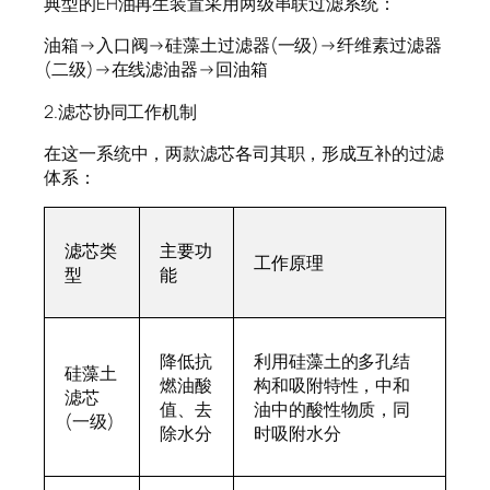
典型的EH油再生装置采用两级串联过滤系统：
油箱→入口阀→硅藻土过滤器(一级)→纤维素过滤器
(二级)→在线滤油器→回油箱
2.滤芯协同工作机制
在这一系统中，两款滤芯各司其职，形成互补的过滤
体系：
滤芯类
主要功
工作原理
型
能
降低抗
利用硅藻土的多孔结
硅藻土
燃油酸
构和吸附特性，中和
滤芯
值、去
油中的酸性物质，同
(一级)
除水分
时吸附水分