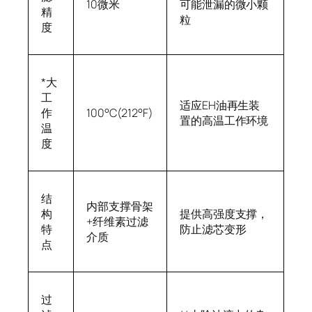
10微米
可能泄漏的微小颗
精
粒
度
*大
工
适应EH油再生装
作
100°C(212°F)
置的高温工作环境
温
度
结
内部支撑骨架
构
提供高强度支撑，
+纤维素过滤
特
防止滤芯变形
介质
点
过