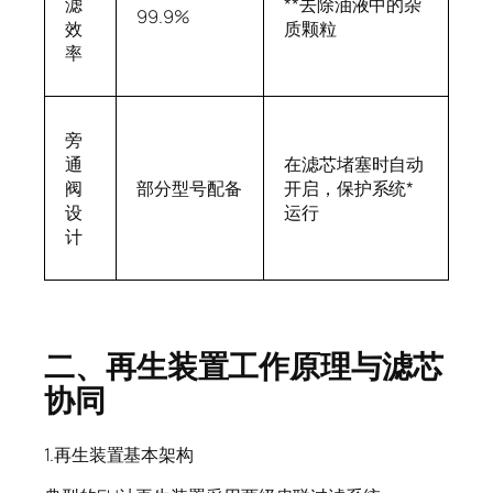
滤
**去除油液中的杂
99.9%
效
质颗粒
率
旁
通
在滤芯堵塞时自动
阀
部分型号配备
开启，保护系统*
设
运行
计
二、再生装置工作原理与滤芯
协同
1.再生装置基本架构