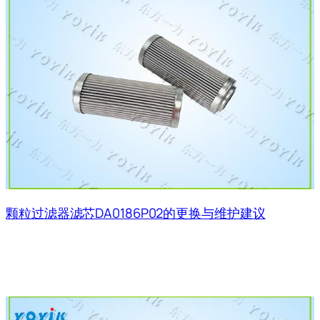
颗粒过滤器滤芯DA0186P02的更换与维护建议