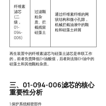
纤维素
滤芯
过滤颗
通过纤维素纤维的网
(二
粒杂
状结构和微小孔隙，
级，
质、拦
机械拦截油液中的颗
01-
截残留
粒和硅藻土碎屑
094-
硅藻土
006)
再生装置中的纤维素滤芯与硅藻土滤芯是串联工作
的，前者负责降低EH油酸值，后者则去除EH油中的
硅藻土和其他颗粒杂质。
三、01-094-006滤芯的核心
重要性分析
1.保护系统精密部件