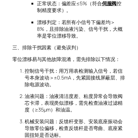
正常状态：偏差应≤5%（符合
伺服阀
控
制精度要求）。
漂移判定：若所有小信号下偏差均＞
8%，且排除油液污染、信号干扰，大概
率是零位漂移导致。
三、排除干扰因素（避免误判）
零位漂移易与其他故障混淆，需先排除以下情况：
控制信号干扰：用万用表检测输入信号，若信
号本身波动＞±0.5mA，先紧固接线屏蔽层、排
除电源波动。
油液问题：油液清洁度差、粘度异常会导致阀
芯卡滞，表现类似漂移，需先检查油液过滤精
度（≥35μm）和油温。
机械安装问题：反馈杆变形、安装底座振动会
导致零位偏移，检查反馈杆是否弯曲、底座紧
固扭矩是否达标。