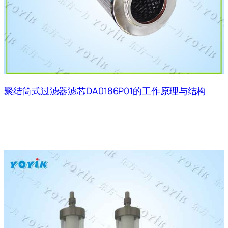
聚结筒式过滤器滤芯DA0186P01的工作原理与结构