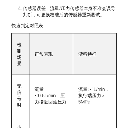
传感器误差：流量/压力传感器本身不准会误导
判断，可更换校准后的传感器重新测试。
快速判定对照表
检
测
正常表现
漂移特征
场
景
无
流量
流量＞1L/min，
信
≤0.5L/min，压
执行端压力＞
号
力接近回油压力
5MPa
时
小