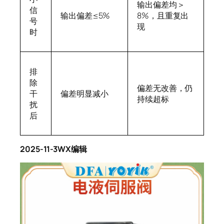
输出偏差均＞
信
输出偏差≤5%
8%，且重复出
号
现
时
排
除
偏差无改善，仍
干
偏差明显减小
持续超标
扰
后
2025-11-3WX编辑