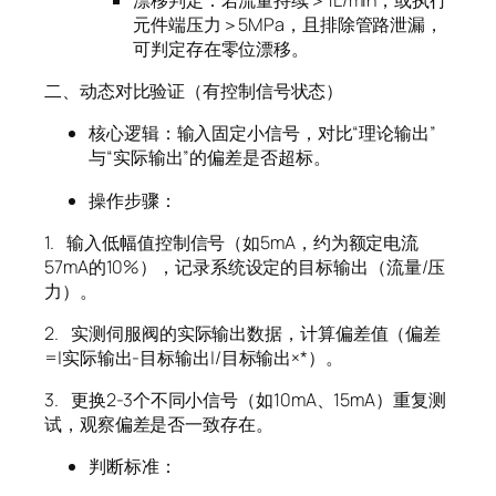
漂移判定：若流量持续＞1L/min，或执行
元件端压力＞5MPa，且排除管路泄漏，
可判定存在零位漂移。
二、动态对比验证（有控制信号状态）
核心逻辑：输入固定小信号，对比“理论输出”
与“实际输出”的偏差是否超标。
操作步骤：
1.
输入低幅值控制信号（如5mA，约为额定电流
57mA的10%），记录系统设定的目标输出（流量/压
力）。
2.
实测伺服阀的实际输出数据，计算偏差值（偏差
=|实际输出-目标输出|/目标输出×*）。
3.
更换2-3个不同小信号（如10mA、15mA）重复测
试，观察偏差是否一致存在。
判断标准：