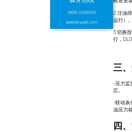
检查安
2.注
0838-2226655
运行）
sales@yoyik.com
3.切
行，DL
三、
-压力监
芯。
-联动
油压力
四、