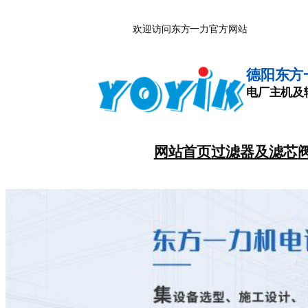
跳
欢迎访问东方一力官方网站
至
内
容
德阳东方
电厂主机及
网站首页
过滤器及滤芯