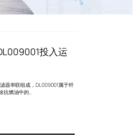
009001投入运
器串联组成，DL009001属于纤
除抗燃油中的…