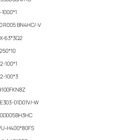
1000*1
 R005 BN4HC/-V
-63*3Q2
50*10
-100*1
-100*3
100FKN8Z
303-01D01V/-W
0D005BH3HC
-H400*80FS