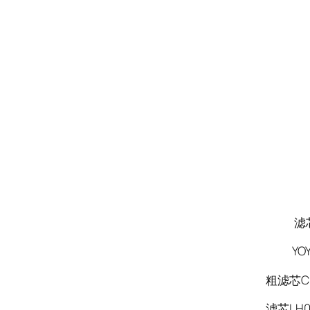
滤芯品牌
YOY
粗滤芯CL
滤芯LH0