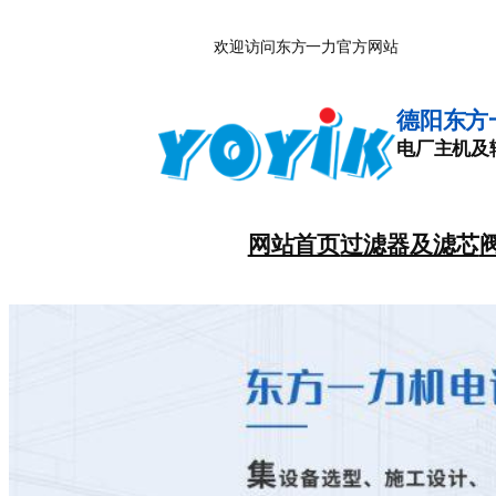
跳
欢迎访问东方一力官方网站
至
内
容
德阳东方
电厂主机及
网站首页
过滤器及滤芯