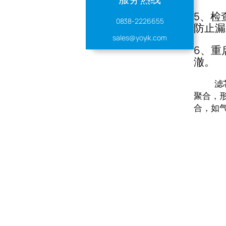
5、检
0838-2226655
防止漏
sales@yoyik.com
6、重
澈。
滤芯1
聚合，
合，如