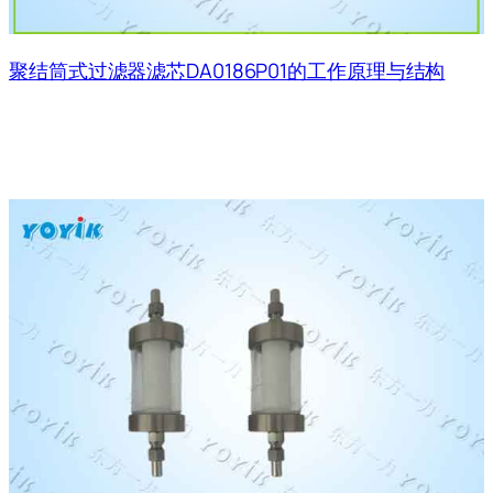
聚结筒式过滤器滤芯DA0186P01的工作原理与结构