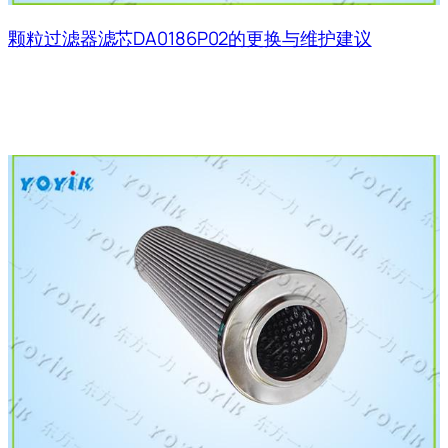
颗粒过滤器滤芯DA0186P02的更换与维护建议