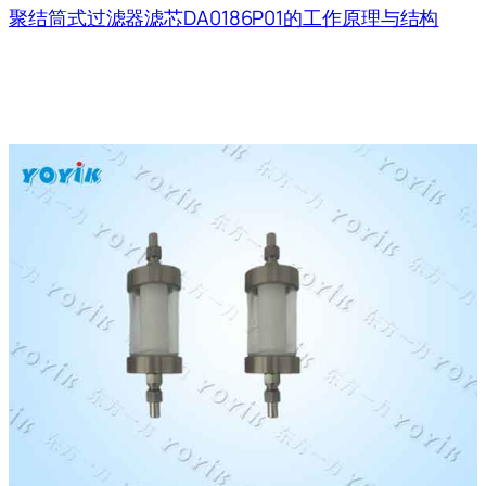
聚结筒式过滤器滤芯DA0186P01的工作原理与结构