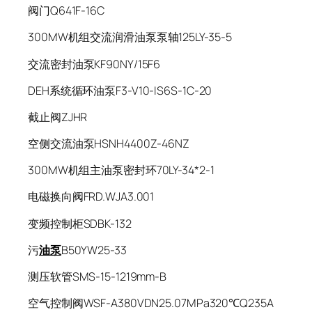
阀门Q641F-16C
300MW机组交流润滑油泵泵轴125LY-35-5
交流密封油泵KF90NY/15F6
DEH系统循环油泵F3-V10-IS6S-1C-20
截止阀ZJHR
空侧交流油泵HSNH4400Z-46NZ
300MW机组主油泵密封环70LY-34*2-1
电磁换向阀FRD.WJA3.001
变频控制柜SDBK-132
污
油泵
B50YW25-33
测压软管SMS-15-1219mm-B
空气控制阀WSF-A380VDN25.07MPa320℃Q235A