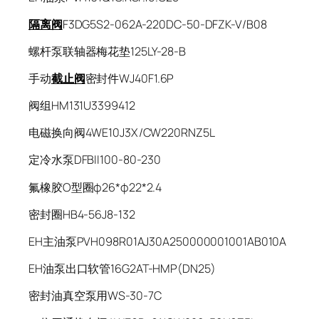
隔离阀
F3DG5S2-062A-220DC-50-DFZK-V/B08
螺杆泵联轴器梅花垫125LY-28-B
手动
截止阀
密封件WJ40F1.6P
阀组HM131U3399412
电磁换向阀4WE10J3X/CW220RNZ5L
定冷水泵DFBII100-80-230
氟橡胶O型圈φ26*φ22*2.4
密封圈HB4-56J8-132
EH主油泵PVH098R01AJ30A250000001001AB010A
EH油泵出口软管16G2AT-HMP(DN25)
密封油真空泵用WS-30-7C