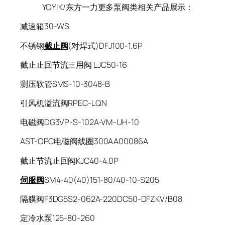
YOYIK/东方一力更多泵阀类相关产品展示：
减速箱30-WS
不锈钢
截止阀
(对焊式)DFJ100-1.6P
截止止回节流三用阀 LJC50-16
测压软管SMS-10-3048-B
引风机溢流阀RPEC-LQN
电磁阀DG3VP-S-102A-VM-UH-10
AST-OPC电磁阀线圈300AA00086A
截止节流止回阀KJC40-4.0P
伺服阀
SM4-40(40)151-80/40-10-S205
隔膜阀F3DG5S2-062A-220DC50-DFZKV/B08
定冷水泵125-80-260