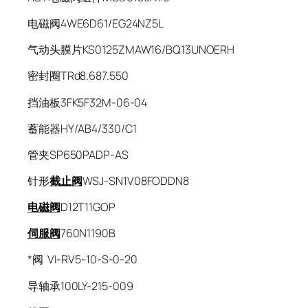
电磁阀4WE6D61/EG24NZ5L
气动头膜片KS0125ZMAW16/BQ13UNOERH
密封圈TRd8.687.550
挡油板3FK5F32M-06-04
蓄能器HY/AB4/330/C1
管夹SP650PADP-AS
针形
截止阀
WSJ-SN1V08FODDN8
电磁阀
D12T11GOP
伺服阀
760N1190B
*阀 VI-RV5-10-S-0-20
导轴承100LY-215-009