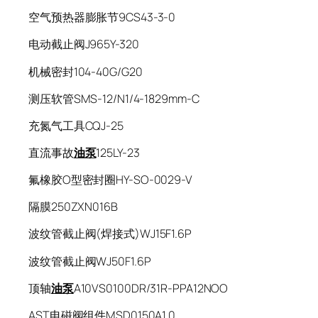
空气预热器膨胀节9CS43-3-0
电动截止阀J965Y-320
机械密封104-40G/G20
测压软管SMS-12/N1/4-1829mm-C
充氮气工具CQJ-25
直流事故
油泵
125LY-23
氟橡胶O型密封圈HY-SO-0029-V
隔膜250ZXN016B
波纹管截止阀(焊接式)WJ15F1.6P
波纹管截止阀WJ50F1.6P
顶轴
油泵
A10VS0100DR/31R-PPA12NOO
AST电磁阀组件MSD0150A1.0