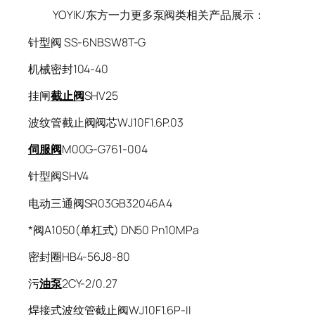
YOYIK/东方一力更多泵阀类相关产品展示：
针型阀 SS-6NBSW8T-G
机械密封104-40
挂闸
截止阀
SHV25
波纹管截止阀阀芯WJ10F1.6P.03
伺服阀
M00G-G761-004
针型阀SHV4
电动三通阀SR03GB32046A4
*阀A1050(单杠式) DN50 Pn10MPa
密封圈HB4-56J8-80
污
油泵
2CY-2/0.27
焊接式波纹管截止阀WJ10F1.6P-II