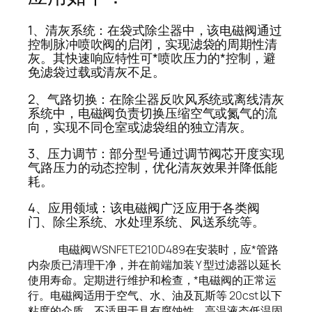
1、清灰系统：在袋式除尘器中，该电磁阀通过
控制脉冲喷吹阀的启闭，实现滤袋的周期性清
灰。其快速响应特性可*喷吹压力的*控制，避
免滤袋过载或清灰不足。
2、气路切换：在除尘器反吹风系统或离线清灰
系统中，电磁阀负责切换压缩空气或氮气的流
向，实现不同仓室或滤袋组的独立清灰。
3、压力调节：部分型号通过调节阀芯开度实现
气路压力的动态控制，优化清灰效果并降低能
耗。
4、应用领域：该电磁阀广泛应用于各类阀
门、除尘系统、水处理系统、风送系统等。
电磁阀WSNFETE210D489在安装时，应*管路
内杂质已清理干净，并在前端加装 Y 型过滤器以延长
使用寿命。定期进行维护和检查，*电磁阀的正常运
行。电磁阀适用于空气、水、油及瓦斯等 20cst 以下
粘度的介质。不适用于具有腐蚀性、高温液态低温固