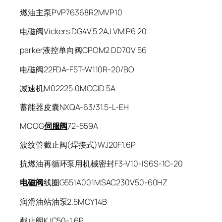
燃油主泵PVP76368R2MVP10
电磁阀Vickers DG4V 5 2AJ VM P6 20
parker液控单向阀CPOM2 DD70V 56
电磁阀22FDA-F5T-W110R-20/BO
减速机M02225.0MCCID.5A
蓄能器皮囊NXQA-63/31.5-L-EH
MOOG
伺服阀
72-559A
波纹管截止阀(焊接式)WJ20F1.6P
抗燃油再循环泵用机械密封F3-V10-IS6S-1C-20
电磁阀
线圈G551A001MSAC230V50-60HZ
润滑油站油泵2.5MCY14B
截止阀KJC50-1.6P