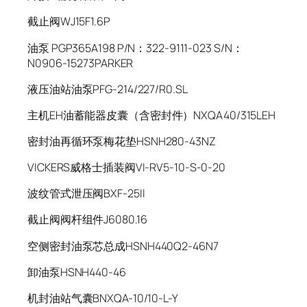
截止阀WJ15F1.6P
油泵 PGP365A198 P/N：322-9111-023 S/N：
N0906-15273PARKER
液压油站油泵PFG-214/227/R0.SL
主机EH油蓄能器皮囊（含密封件）NXQA40/315LEH
密封油再循环泵梅花垫HSNH280-43NZ
VICKERS威格士插装阀VI-RV5-10-S-0-20
波纹管式泄压阀BXF-25II
截止阀阀杆组件J6080.16
空侧密封油泵芯总成HSNH440Q2-46N7
卸油泵HSNH440-46
机封油站气囊BNXQA-10/10-L-Y