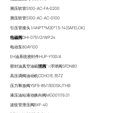
测压软管S100-AC-FA-0200
测压软管S100-AC-AC-0100
引压管接头 1/4NPT*M20*1.5-14(SAFELOK)
电磁阀
DHI-0751/2/WP 24
电动泵80AY100
EH油系统密封件HUP-Y100/A
密封油真空油箱
球阀
“>浮球阀SFDN80
高压调阀油动机CCHO1E.357Z
压力释放阀YSF9-85/130DSKJTHB
液压油站液动换向阀MG0011.19.01
波纹管泄压阀BXF-40