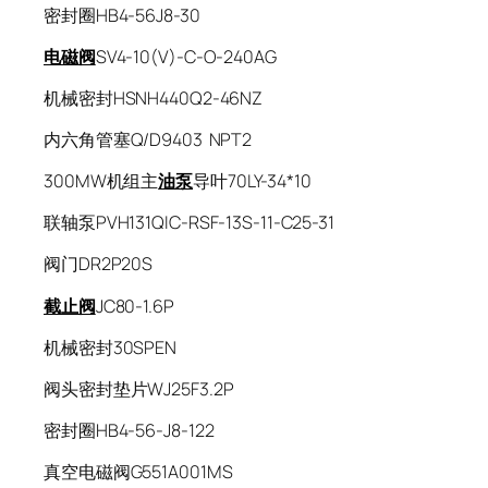
密封圈HB4-56J8-30
电磁阀
SV4-10(V)-C-O-240AG
机械密封HSNH440Q2-46NZ
内六角管塞Q/D9403 NPT2
300MW机组主
油泵
导叶70LY-34*10
联轴泵PVH131QIC-RSF-13S-11-C25-31
阀门DR2P20S
截止阀
JC80-1.6P
机械密封30SPEN
阀头密封垫片WJ25F3.2P
密封圈HB4-56-J8-122
真空电磁阀G551A001MS