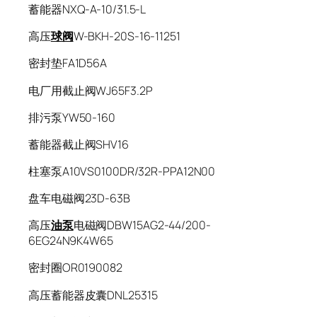
蓄能器NXQ-A-10/31.5-L
高压
球阀
W-BKH-20S-16-11251
密封垫FA1D56A
电厂用截止阀WJ65F3.2P
排污泵YW50-160
蓄能器截止阀SHV16
柱塞泵A10VS0100DR/32R-PPA12N00
盘车电磁阀23D-63B
高压
油泵
电磁阀DBW15AG2-44/200-
6EG24N9K4W65
密封圈OR0190082
高压蓄能器皮囊DNL25315