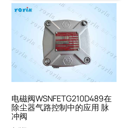
电磁阀WSNFETG210D489在
除尘器气路控制中的应用 脉
冲阀