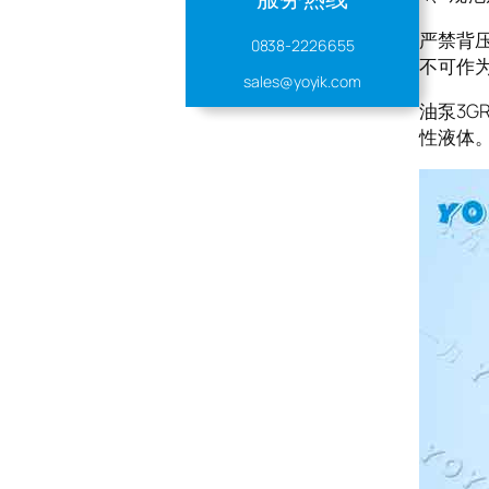
严禁背
0838-2226655
不可作
sales@yoyik.com
油泵3G
性液体