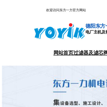
跳
欢迎访问东方一力官方网站
至
内
容
德阳东方
电厂主机及
网站首页
过滤器及滤芯