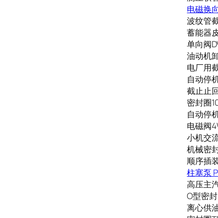
电磁换向阀
波纹管截止
蓄能器皮囊N
单向阀DV1
油动机卸荷
电厂用截止
自动停机遮
截止止回阀
密封圈10
自动停机遮
电磁阀4W
小机交流
机械密封2
顺序插装阀
柱塞泵 PV
高压主汽阀
O型密封圈
离心供油泵