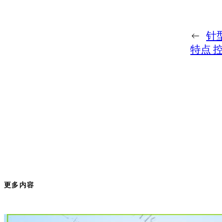
←
针型
特点 
更多内容