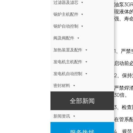
过滤器及滤芯
油泵3G
现液体
锅炉主机配件
强、寿
锅炉自动控制
油泵
阀及阀配件
加热装置及配件
1、严禁
发电机主机配件
启动前
发电机自动控制
2、保持
密封材料
严禁焊
30倍。
全部新闻
3、检查
新闻资讯
在管系
4、规范
服务热线