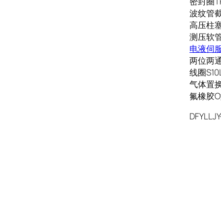
密封圈TRd
波纹管截止
高压柱塞泵
测压软管SM
电液伺服阀
两位两通电
线圈S10L
气体置换
氟橡胶O型
DFYLLJY