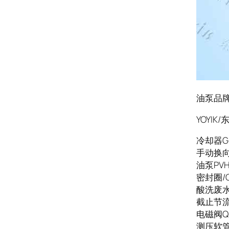
油泵品牌B
YOYI
冷却器GL
手动换向阀
油泵PVH7
密封圈/O型
酸洗废水池
截止节流止
电磁阀Q2
测压软管S