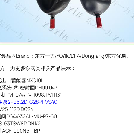
品牌Brand：东方一力/YOYIK/DFA/Dongfang/东方优易。
K/东方一力更多泵阀类相关产品展示：
出口蓄能器NXQ10L
系统O型密封圈DH00.047
PVH074/PVH098/PVH131
2PB6.2D-G28P1-VS40
5-112D DC24
DG4V-32AL-MU-P7-60
63TSW8P DN1/2
CF-090N5 ITBP