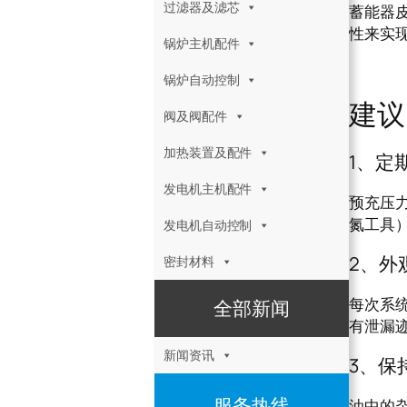
过滤器及滤芯
蓄能器皮
性来实
锅炉主机配件
蓄能
锅炉自动控制
建议
阀及阀配件
加热装置及配件
1、定
发电机主机配件
预充压力
氮工具）
发电机自动控制
2、外
密封材料
每次系
全部新闻
有泄漏
新闻资讯
3、保
服务热线
油中的