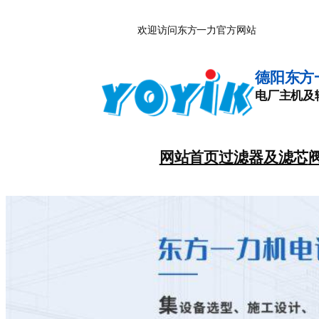
跳
欢迎访问东方一力官方网站
至
内
容
德阳东方
电厂主机及
网站首页
过滤器及滤芯