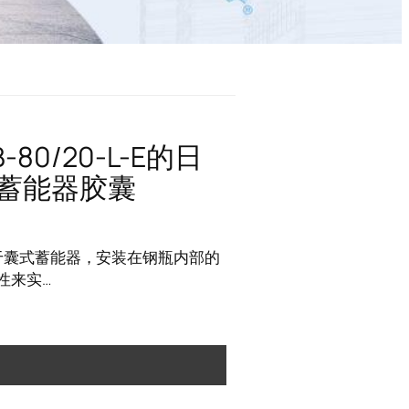
80/20-L-E的日
 蓄能器胶囊
-E用于囊式蓄能器，安装在钢瓶内部的
性来实…