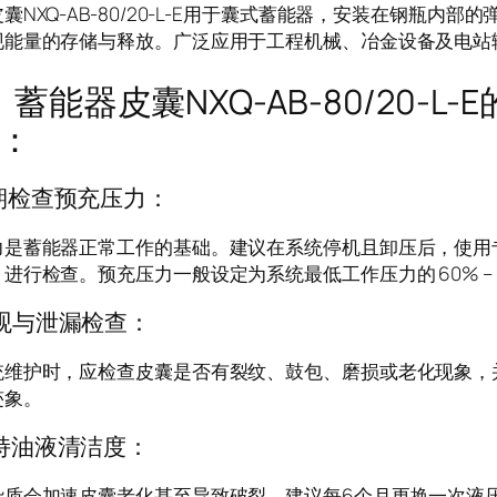
囊NXQ-AB-80/20-L-E用于囊式蓄能器，安装在钢瓶内
现能量的存储与释放。广泛应用于工程机械、冶金设备及电站
器皮囊NXQ-AB-80/20-L
：
期检查预充压力：
是蓄能器正常工作的基础。建议在系统停机且卸压后，使用专用
进行检查。预充压力一般设定为系统最低工作压力的 60% – 
观与泄漏检查：
统维护时，应检查皮囊是否有裂纹、鼓包、磨损或老化现象，
迹象。
持油液清洁度：
杂质会加速皮囊老化甚至导致破裂。建议每6个月更换一次液