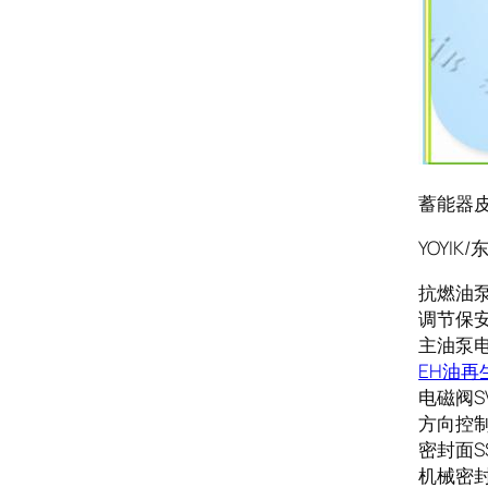
蓄能器皮囊
YOYI
抗燃油泵
调节保安
主油泵电机
EH油再生泵
电磁阀SV2
方向控制阀
密封面SS-
机械密封 A