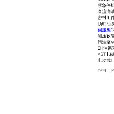
紧急停机电
直流润油
密封组件
顶轴油泵A1
伺服阀
G
测压软管SM
污油泵40
EH油循环
AST电磁
电动截止阀
DFYLLJY