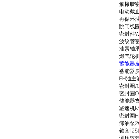
氟橡胶密封
电动截止阀
再循环油泵
跳闸线圈C
密封件WJ0
波纹管密封
油泵轴承端
燃气轮机
蓄能器
蓄能器皮囊
EH油主油泵
密封圈/O
密封圈OR
储能器支座
减速机M02
密封圈HY-
卸油泵2CY
轴套125L
测压软管S