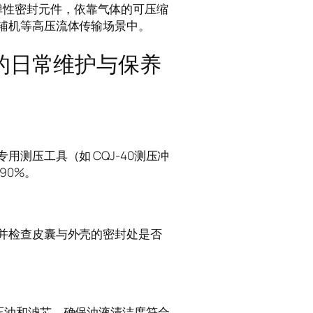
部的弹性密封元件，依靠气体的可压缩
辅机等高压流体传输场景中。
-E的日常维护与保养
测压工具（如 CQJ-40测压冲
90%。
并检查皮囊与外壳的密封处是否
压油和滤芯，确保油液清洁度符合