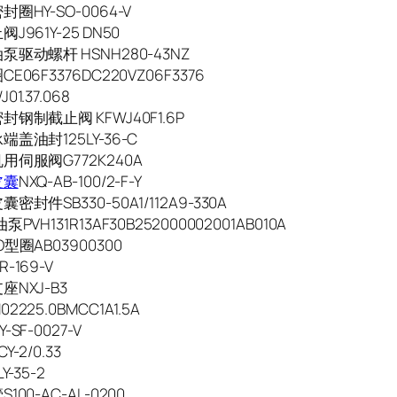
圈HY-SO-0064-V
J961Y-25 DN50
驱动螺杆 HSNH280-43NZ
E06F3376DC220VZ06F3376
1.37.068
钢制截止阀 KFWJ40F1.6P
盖油封125LY-36-C
用伺服阀G772K240A
皮囊
NXQ-AB-100/2-F-Y
密封件SB330-50A1/112A9-330A
PVH131R13AF30B252000002001AB010A
型圈AB03900300
-169-V
NXJ-B3
225.0BMCC1A1.5A
SF-0027-V
-2/0.33
Y-35-2
100-AC-AL-0200