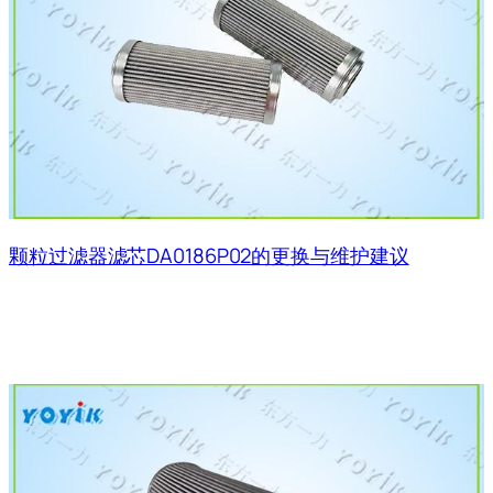
颗粒过滤器滤芯DA0186P02的更换与维护建议