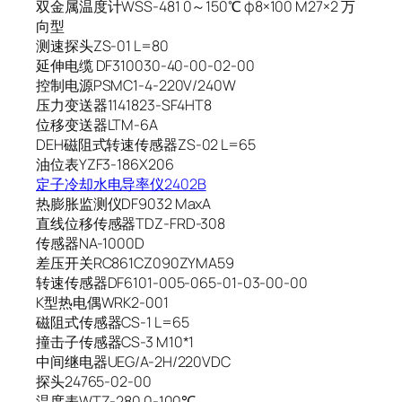
双金属温度计WSS-481 0～150℃ φ8×100 M27×2 万
向型
测速探头ZS-01 L=80
延伸电缆 DF310030-40-00-02-00
控制电源PSMC1-4-220V/240W
压力变送器1141823-SF4HT8
位移变送器LTM-6A
DEH磁阻式转速传感器ZS-02 L=65
油位表YZF3-186X206
定子冷却水电导率仪2402B
热膨胀监测仪DF9032 MaxA
直线位移传感器TDZ-FRD-308
传感器NA-1000D
差压开关RC861CZ090ZYMA59
转速传感器DF6101-005-065-01-03-00-00
K型热电偶WRK2-001
磁阻式传感器CS-1 L=65
撞击子传感器CS-3 M10*1
中间继电器UEG/A-2H/220VDC
探头24765-02-00
温度表WTZ-280 0-100℃