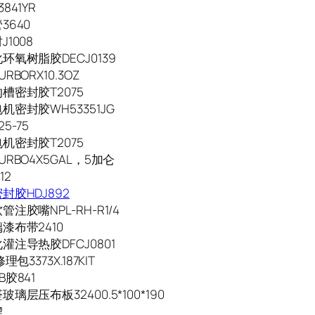
841YR
3640
1008
环氧树脂胶DECJ0139
RBORX10.3OZ
槽密封胶T2075
机密封胶WH53351JG
5-75
机密封胶T2075
RBO4X5GAL，5加仑
12
封胶HDJ892
注胶嘴NPL-RH-R1/4
漆布带2410
灌注导热胶DFCJ0801
理包3373X.187KIT
胶841
璃层压布板32400.5*100*190
楔