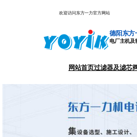
跳
欢迎访问东方一力官方网站
至
内
容
德阳东方
电厂主机及
网站首页
过滤器及滤芯