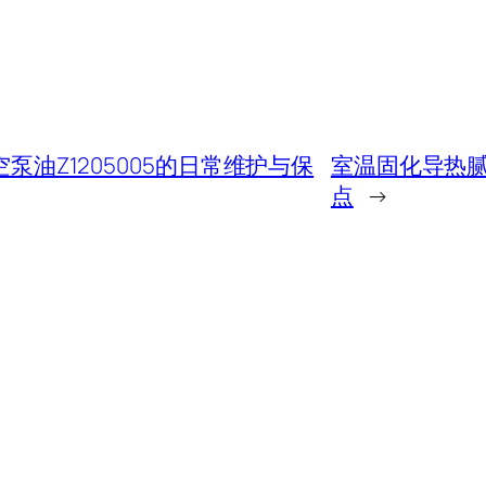
空泵油Z1205005的日常维护与保
室温固化导热腻子
点
→