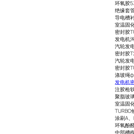
环氧胶53
绝缘套管
导电槽衬J
室温固化
密封胶TU
发电机沟
汽轮发电
密封胶T2
汽轮发电
密封胶TU
涤玻绳φ
发电机密
注胶枪软管
聚脂玻璃
室温固化
TURBO修
涂刷A、B
环氧酚醛玻
中部槽