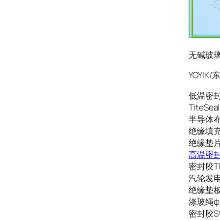
无碱玻璃纤
YOYI
低温密封胶
TiteSe
半导体布03
绝缘填充
绝缘垫
高温密封胶C
密封胶TU
汽轮发电
绝缘垫板Φ
涤玻绳φ
密封胶S