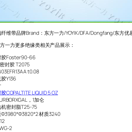
维带品牌Brand：东方一力/YOYIK/DFA/Dongfang/东方
K/东方一力更多绝缘类相关产品展示：
Foster90-66
al密封胶 T2075
EFR13AA t0.08
胶Y136
片
OPALTITE LIQUID 5 OZ
RBORXGAL，1加仑
机密封脂T25-75
3980*Φ3820*2 材质3240
12
WG-2