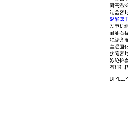
耐高温涂料
端盖密封胶
聚酯晾干
发电机组
耐油石棉
绝缘盒灌
室温固化
接缝密封胶
涤纶护套
有机硅粘
DFYLLJY