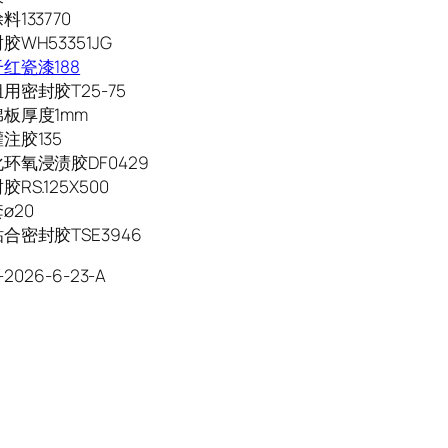
133770
WH53351JG
红瓷漆188
用密封胶T25-75
板厚度1mm
注胶135
环氧浸渍胶DF0429
RS.125X500
ø20
合密封胶TSE3946
-2026-6-23-A