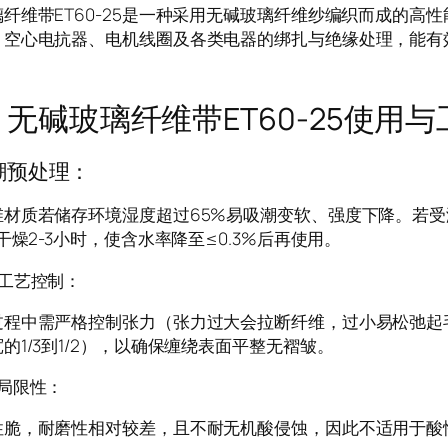
纤维带ET60-25是一种采用无碱玻璃纤维纱编织而成的高
、空心电抗器、电机线圈及各类电器的绑扎与绝缘处理，能有
玻璃纤维带ET60-25使用与
潮预处理：
维材质若储存环境湿度超过65%易吸潮变软、强度下降。若受
）干燥2-3小时，使含水率降至≤0.3%后再使用。
绕工艺控制：
过程中需严格控制张力（张力过大会拉断纤维，过小易松弛起
的1/3到1/2），以确保缠绕表面平整无褶皱。
局限性：
性脆，耐磨性相对较差，且不耐无机酸侵蚀，因此不适用于酸