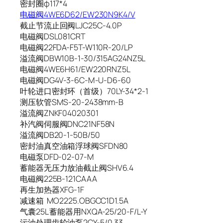
密封圈φ117*4
电磁阀4WE6D62/EW230N9K4/V
截止节流止回阀LJC25C-4.0P
电磁阀DSL081CRT
电磁阀22FDA-F5T-W110R-20/LP
溢流阀DBW10B-1-30/315AG24NZ5L
电磁阀4WE6H61/EW220RNZ5L
电磁阀DG4V-3-6C-M-U-D6-60
叶轮进口密封环（首级）70LY-34*2-1
测压软管SMS-20-2438mm-B
溢流阀ZNKF04020301
补汽阀伺服阀DNC21NF58N
溢流阀DB20-1-50B/50
密封油真空油箱浮球阀SFDN80
电磁泵DFD-02-07-M
蓄能器无压力放油截止阀SHV6.4
电磁阀225B-121CAAA
再生加热器XFG-1F
减速箱 MO2225.OBGCC1D1.5A
气囊25L 蓄能器用NXQA-25/20-F/L-Y
污油处理齿轮油泵2CY-5/0.33