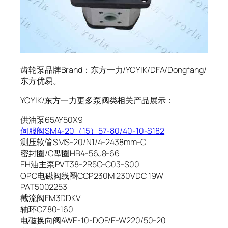
齿轮泵品牌Brand：东方一力/YOYIK/DFA/Dongfang/
东方优易。
YOYIK/东方一力更多泵阀类相关产品展示：
供油泵65AY50X9
伺服阀SM4-20（15）57-80/40-10-S182
测压软管SMS-20/N1/4-2438mm-C
密封圈/O型圈HB4-56J8-66
EH油主泵PVT38-2R5C-C03-S00
OPC电磁阀线圈CCP230M 230VDC 19W
PAT5002253
截流阀FM3DDKV
轴环CZ80-160
电磁换向阀4WE-10-DOF/E-W220/50-20