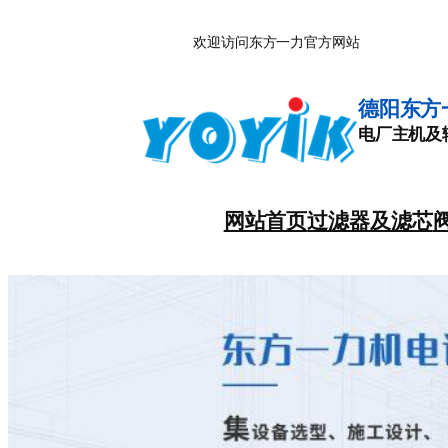
跳
欢迎访问东方一力官方网站
至
内
容
德阳东方
电厂主机及
网站首页
过滤器及滤芯