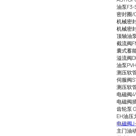
油泵F3-
密封圈/O
机械密封3
机械密封2
顶轴油泵S
截流阀FM
囊式蓄能器N
溢流阀DB1
油泵PVH0
测压软管S
伺服阀S1
测压软管S
电磁阀4W
电磁阀插头
齿轮泵 GP
EH油压
电磁阀J-1
主门油动机