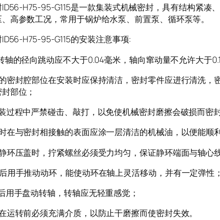
ID56-H75-95-G115是一款集装式机械密封，具有结构
压、高参数工况，常用于锅炉给水泵、前置泵、循环泵等。
D56-H75-95-G115的安装注意事项:
转轴的径向跳动应不大于0.04毫米，轴向窜动量不允许大于0.
备的密封腔部位在安装时应保持清洁，密封零件应进行清洗，
密封部位；
安装过程中严禁碰击、敲打，以免使机械密封磨擦会破损而密
装时在与密封相接触的表面应涂一层清洁的机械油，以便能顺
装静环压盖时，拧紧螺丝必须受力均匀，保证静环端面与轴心
装后用手推动动环，能使动环在轴上灵活移动，并有一定弹性
装后用手盘动转轴，转轴应无轻重感觉；
备在运转前必须充满介质，以防止干磨擦而使密封失效。