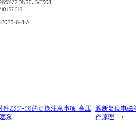
5Y-32 DN20 JB/T308
1.37.013
-2026-6-8-A
封件Z331-36的更换注意事项 高压
遮断复位电磁阀J
塞泵
作原理
→