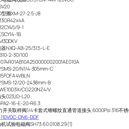
SV20
型圈XM-27-2.5-J8
GR42x4A
CY45/9-1
CY14-1B
3DDKV
XQ-AB-25/31.5-L-E
0-2-30/100
74R01AB10A250000002001AE010A
MS-20/N1/4-305mm-C
5FOFA4VBLN
MS-12/20-2438mm-B
E10D3X/CG220NZ4/V
023JD-L20
A2-16-E-20-R6.3
力开关取样阀1/4卡套式锥螺纹直通管道接头 6000Psi 316不
10VDC-DN6-DOF
试验电磁阀SH73.60.0108.29(1)