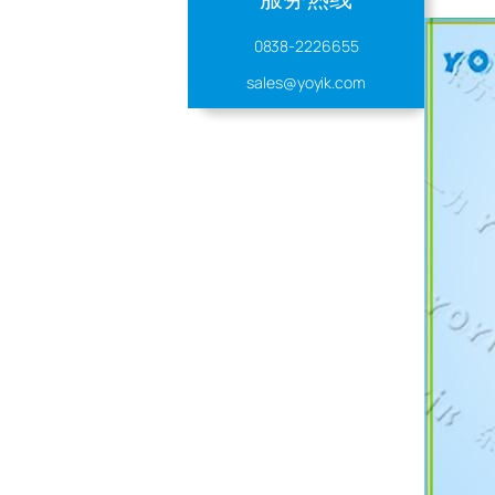
0838-2226655
sales@yoyik.com