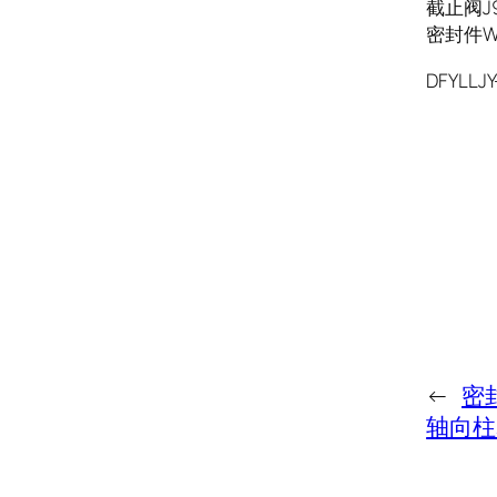
截止阀J96
密封件WJ0
DFYLLJY
←
密
轴向柱