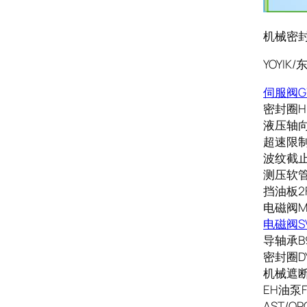
机械密封品
YOYI
伺服阀G7
密封圈HB
液压轴向柱
超速限制电
波纹截止阀
测压软管S
挡油板2F
电磁阀MP
电磁阀SV4
导轴承B9
密封圈DYS
机械遮断阀
EH油泵FR
AST/O