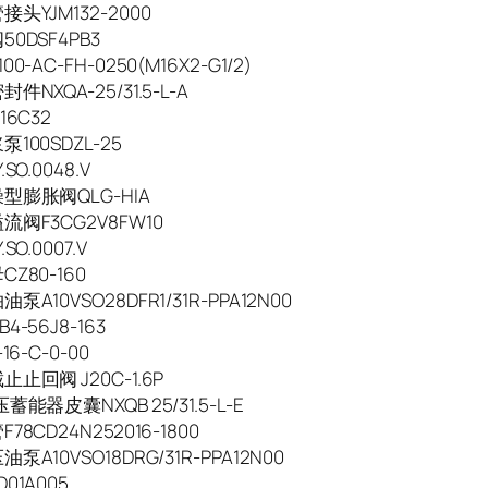
头YJM132-2000
0DSF4PB3
0-AC-FH-0250(M16X2-G1/2)
件NXQA-25/31.5-L-A
16C32
100SDZL-25
SO.0048.V
型膨胀阀QLG-HIA
阀F3CG2V8FW10
SO.0007.V
Z80-160
泵A10VSO28DFR1/31R-PPA12N00
4-56J8-163
16-C-0-00
止回阀 J20C-1.6P
蓄能器皮囊NXQB 25/31.5-L-E
78CD24N252016-1800
泵A10VSO18DRG/31R-PPA12N00
01A005