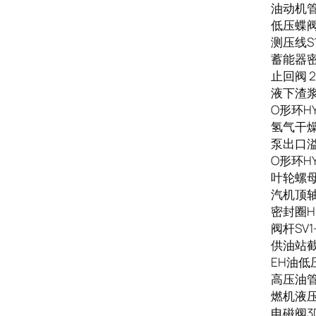
油动机管接
低压蝶阀5
测压线S10
蓄能器密封
止回阀 2
液下渣浆泵
O形环HY.
氢气干燥
泵出口溢流
O形环HY.
叶轮螺母C
汽机顶轴油
密封圈HB
阀杆SV1-
供油站截止
EH油低压
高压油管F
燃机液压油
电磁阀3D