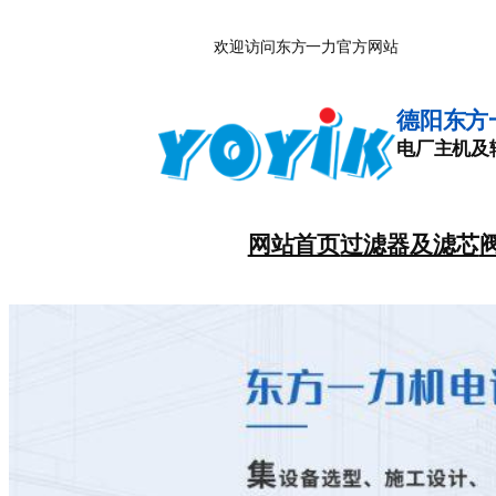
跳
欢迎访问东方一力官方网站
至
内
容
德阳东方
电厂主机及
网站首页
过滤器及滤芯