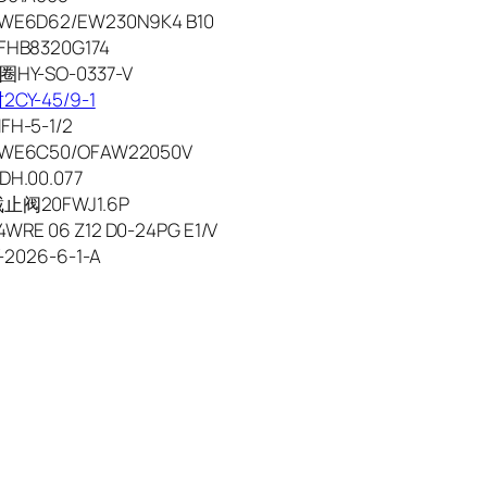
E6D62/EW230N9K4 B10
HB8320G174
HY-SO-0337-V
CY-45/9-1
H-5-1/2
E6C50/OFAW22050V
H.00.077
阀20FWJ1.6P
RE 06 Z12 D0-24PG E1/V
-2026-6-1-A