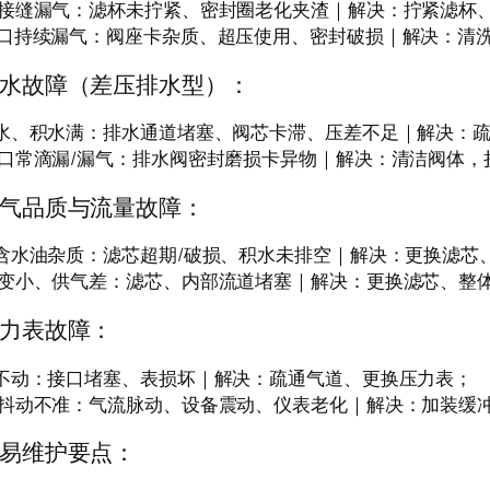
杯接缝漏气：滤杯未拧紧、密封圈老化夹渣｜解决：拧紧滤杯
流口持续漏气：阀座卡杂质、超压使用、密封破损｜解决：清
水故障（差压排水型）：
排水、积水满：排水通道堵塞、阀芯卡滞、压差不足｜解决：
水口常滴漏/漏气：排水阀密封磨损卡异物｜解决：清洁阀体，
气品质与流量故障：
气含水油杂质：滤芯超期/破损、积水未排空｜解决：更换滤芯
量变小、供气差：滤芯、内部流道堵塞｜解决：更换滤芯、整
力表故障：
针不动：接口堵塞、表损坏｜解决：疏通气道、更换压力表；
针抖动不准：气流脉动、设备震动、仪表老化｜解决：加装缓
易维护要点：