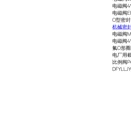
电磁阀4W
电磁阀EF
O型密封圈
机械密封2
电磁阀MF
电磁阀4W
氟O形圈D
电厂用截止
比例阀P4W
DFYLLJY