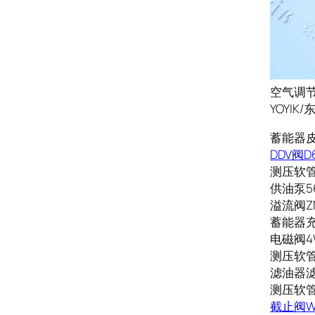
空气调节器
YOYI
蓄能器皮囊N
DDV阀D6
测压软管S
供油泵56
溢流阀ZN
蓄能器充气
电磁阀4W
测压软管S
滤油器滤芯
测压软管S
截止阀WJ