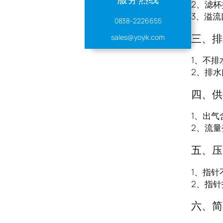
2、滤
3、溢
0838-2226655
三、排
sales@yoyik.com
1、不
2、排
四、供
1、出
2、流
五、压
1、指
2、指
六、简