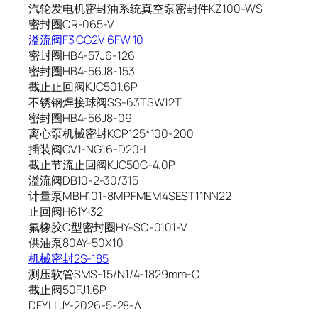
汽轮发电机密封油系统真空泵密封件KZ100-WS
密封圈OR-065-V
溢流阀F3 CG2V 6FW 10
密封圈HB4-57J6-126
密封圈HB4-56J8-153
截止止回阀KJC501.6P
不锈钢焊接球阀SS-63TSW12T
密封圈HB4-56J8-09
离心泵机械密封KCP125*100-200
插装阀CV1-NG16-D20-L
截止节流止回阀KJC50C-4.0P
溢流阀DB10-2-30/315
计量泵MBH101-8MPFMEM4SEST11NN22
止回阀H61Y-32
氟橡胶O型密封圈HY-SO-0101-V
供油泵80AY-50X10
机械密封2S-185
测压软管SMS-15/N1/4-1829mm-C
截止阀50FJ1.6P
DFYLLJY-2026-5-28-A