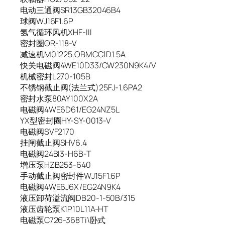
电动三通阀SR13GB32046B4
球阀WJ16F1.6P
氢气循环风机XHF-III
密封圈OR-118-V
减速机M01225.OBMCC1D1.5A
快关电磁阀4WE10D33/CW230N9K4/V
机械密封L270-105B
不锈钢截止阀(法兰式)25FJ-1.6PA2
密封水泵80AY100X2A
电磁阀4WE6D61/EG24NZ5L
YX型密封圈HY-SY-0013-V
电磁阀SVF2170
挂闸截止阀SHV6.4
电磁阀24BI3-H6B-T
增压泵HZB253-640
手动截止阀密封件WJ15F1.6P
电磁阀4WE6J6X/EG24N9K4
液压卸荷溢流阀DB20-1-50B/315
液压齿轮泵K1P10L11A-HT
电磁泵C726-368Ti\卧式