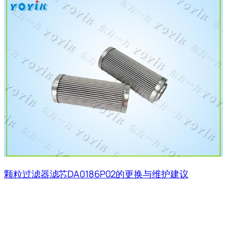
颗粒过滤器滤芯DA0186P02的更换与维护建议