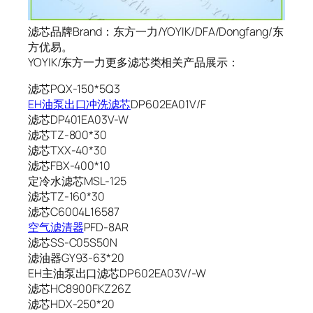
滤芯品牌Brand：东方一力/YOYIK/DFA/Dongfang/东
方优易。
YOYIK/东方一力更多滤芯类相关产品展示：
滤芯PQX-150*5Q3
EH油泵出口冲洗滤芯
DP602EA01V/F
滤芯DP401EA03V-W
滤芯TZ-800*30
滤芯TXX-40*30
滤芯FBX-400*10
定冷水滤芯MSL-125
滤芯TZ-160*30
滤芯C6004L16587
空气滤清器
PFD-8AR
滤芯SS-C05S50N
滤油器GY93-63*20
EH主油泵出口滤芯DP602EA03V/-W
滤芯HC8900FKZ26Z
滤芯HDX-250*20