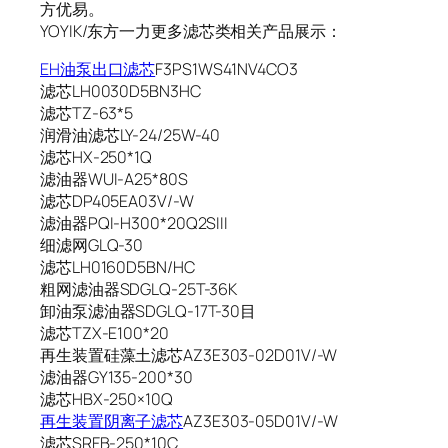
方优易。
YOYIK/东方一力更多滤芯类相关产品展示：
EH油泵出口滤芯
F3PS1WS41NV4CO3
滤芯LH0030D5BN3HC
滤芯TZ-63*5
润滑油滤芯LY-24/25W-40
滤芯HX-250*1Q
滤油器WUI-A25*80S
滤芯DP405EA03V/-W
滤油器PQI-H300*20Q2SIII
细滤网GLQ-30
滤芯LH0160D5BN/HC
粗网滤油器SDGLQ-25T-36K
卸油泵滤油器SDGLQ-17T-30目
滤芯TZX-E100*20
再生装置硅藻土滤芯AZ3E303-02D01V/-W
滤油器GY135-200*30
滤芯HBX-250×10Q
再生装置阴离子滤芯
AZ3E303-05D01V/-W
滤芯SRFB-250*10C