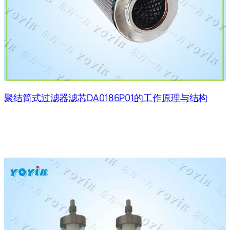
聚结筒式过滤器滤芯DA0186P01的工作原理与结构