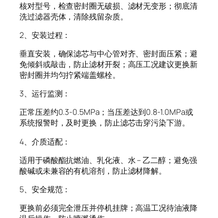
核对型号，检查密封圈无破损、滤材无变形；彻底清
洗过滤器壳体，清除残留杂质。
2、安装过程：
垂直安装，确保滤芯与中心管对齐、密封面压紧；避
免倾斜或敲击，防止滤材开裂；高压工况建议更换新
密封圈并均匀拧紧端盖螺栓。
3、运行监测：
正常压差约0.3-0.5MPa；当压差达到0.8-1.0MPa或
系统报警时，及时更换，防止滤芯击穿污染下游。
4、介质适配：
适用于磷酸酯抗燃油、乳化液、水 – 乙二醇；避免强
酸碱或未兼容的有机溶剂，防止滤材降解。
5、安全规范：
更换前必须完全泄压并停机挂牌；高温工况待油液降