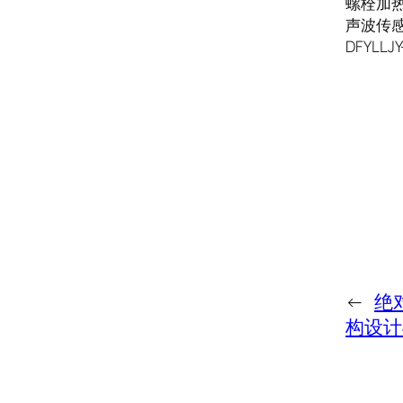
螺栓加热器
声波传感器
DFYLLJY
←
绝
构设计