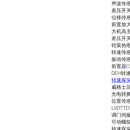
声波传感器
差压开关R
位移传感器
前置放大器
大机高主L
差压开关R
铠装热电偶
转速传感器
振动传感
前置器CO
DEH转速
转速探
威格士压力
光电转换
位置传感器
LVDTTD
调门伺服
可动螺纹表
转速探头Z