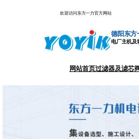
跳
欢迎访问东方一力官方网站
至
内
容
德阳东方
电厂主机及
网站首页
过滤器及滤芯