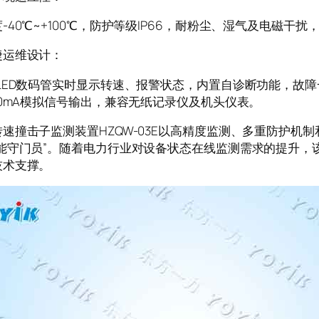
-40℃~+100℃，防护等级IP66，耐粉尘、湿气及电磁干
捷运维设计：
板LED数码管实时显示转速、报警状态，内置自诊断功能，故
20mA模拟信号输出，兼容无纸记录仪及机头仪表。
速撞击子监测装置HZQW-03E以高精度监测、多重防护机
智能守门员”。随着电力行业对设备状态在线监测需求的提升，
技术支撑。