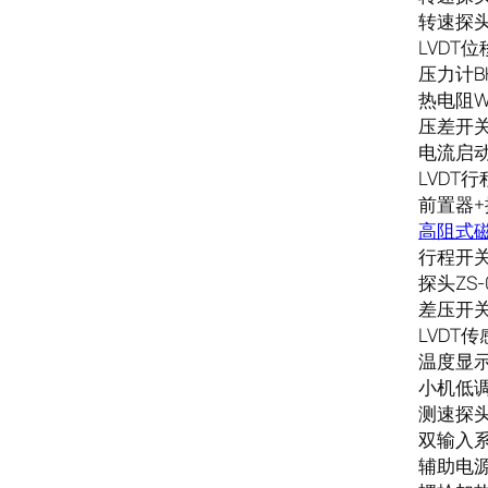
转速探头CS
LVDT位移
压力计BH
热电阻WZ
压差开关R
电流启动继
LVDT行
前置器+探
高阻式
行程开关N
探头ZS-0
差压开关M
LVDT传感
温度显示表
小机低调门
测速探头C
双输入系列
辅助电源P