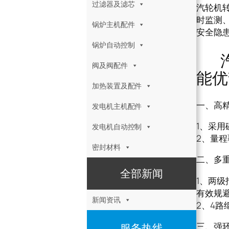
过滤器及滤芯
汽轮机转
时监测
锅炉主机配件
安全隐
锅炉自动控制
汽轮
阀及阀配件
能优
加热装置及配件
一、高
发电机主机配件
1、采
发电机自动控制
2、量程
密封材料
二、多
全部新闻
1、两级
有效规
新闻资讯
2、4路
三、强
服务热线