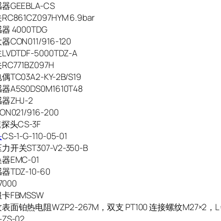
GEEBLA-CS
C861CZ097HYM 6.9bar
 4000TDG
CON011/916-120
VDTDF-5000TDZ-A
C771BZ097H
TC03A2-KY-2B/S19
A5S0DS0M1610T48
器ZHJ-2
N021/916-200
探头CS-3F
头
CS-1-G-110-05-01
开关ST307-V2-350-B
器EMC-01
TDZ-10-60
7000
卡FBMSSW
面铂热电阻WZP2-267M，双支 PT100 连接螺纹M27×2，L
S-02