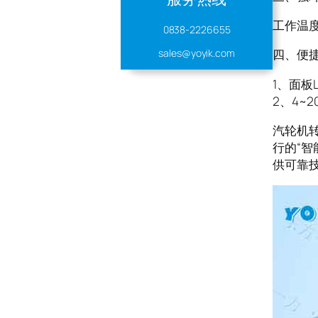
工作温度
0838-2226655
sales@yoyik.com
四、便
1、面
2、4~
汽轮机转
行的“
供可靠