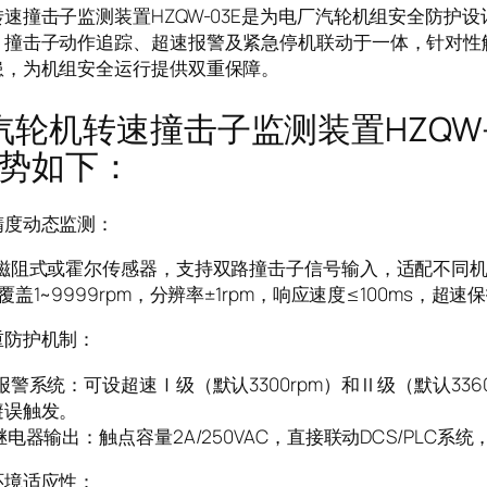
速撞击子监测装置HZQW-03E是为电厂汽轮机组安全防护
、撞击子动作追踪、超速报警及紧急停机联动于一体，针对性
患，为机组安全运行提供双重保障。
机转速撞击子监测装置HZQW-
势如下：
精度动态监测：
用磁阻式或霍尔传感器，支持双路撞击子信号输入，适配不同
覆盖1~9999rpm，分辨率±1rpm，响应速度≤100ms，超
重防护机制：
报警系统：可设超速Ⅰ级（默认3300rpm）和Ⅱ级（默认336
避误触发。
继电器输出：触点容量2A/250VAC，直接联动DCS/PLC
环境适应性：