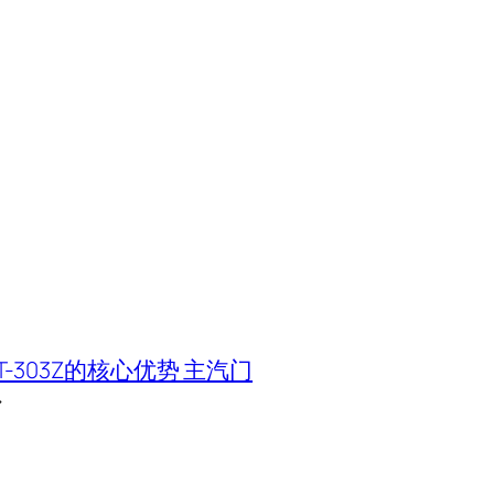
T-303Z的核心优势 主汽门
→