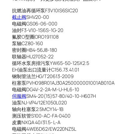
抗燃油再循环泵F3V10IS6SIC20
截止阀
SHV20-00
电磁阀GS06-06-000
油封F3-V10-1S6S-1G-20
氟胶O型圈ORO191108
泵轴CZ80-160
密封圈HB4-56J8-180
联轴器HU27052-22
循环水泵房排污泵YW65-50-125X2.5
EH油泵出口流量计C156.73.41.01
钢制管法兰HG/T20613-2009
柱塞泵PVH098R01AJ30A250000001001AB010A
电磁阀DG4V-2-2A-M-U-HL6-10
伺服阀
SM4-20(15)57-80/40-10-H607H
油泵NJ-VP4/12E1050L020
轴向柱塞泵2.5MCY14-1B
测压软管S100-AC-FA-0400
皮囊NXQA 40/31.5- L-A
电磁阀4WE6D62/EW220NZ5L