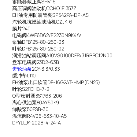
蓄能器截止阀SHV16
高压调阀油动机CCHO1E.357Z
EH油专用防震管夹SP542PA-DP-AS
汽轮机抗燃油滤油机GZJK-6
膜片240
电磁阀4WE6D62/E2230N9K4/V
泵轴DFB125-80-250-03
叶轮DFB125-80-250-02
润滑油站调压阀A10VS0100DFR/31RPPC12N00
盘车电磁阀23D2-63B
齿轮油泵
2CY-3.3/0.33
缓冲垫L110
EH油泵出口软管DF-16G2AT-HMP(DN25)
叶轮S2FDHB-7-2
O型密封圈3S1763-206
离心供油泵80AY50×9
卸酸泵50FSB-30
溢流阀R4V06-533-10-A5
DFYLLJY-2026-4-24-A