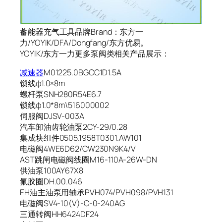
蓄能器充气工具品牌Brand：东方一
力/YOYIK/DFA/Dongfang/东方优易。
YOYIK/东方一力更多泵阀类相关产品展示：
减速器
M01225.0BGCC1D1.5A
锁线ф1.0×8m
螺杆泵SNH280R54E6.7
锁线φ1.0*8m\516000002
伺服阀DJSV-003A
汽车卸油齿轮油泵2CY-29/0.28
集成块组件0505.1958T0301.AW101
电磁阀4WE6D62/CW230N9K4/V
AST跳闸电磁阀线圈M16-110A-26W-DN
供油泵100AY67X8
氟胶圈DH.00.046
EH油主油泵用轴承PVH074/PVH098/PVH131
电磁阀SV4-10(V)-C-0-240AG
三通转阀HH6424DF24