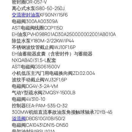
密封圈OR-057-V
离心式水泵IS80-50-250J
交流密封油泵
KF90NY/15F6
电磁阀300AA00309A
AST电磁阀线圈CCP115D
EH油泵PVH098R01AD30A250000002001AB010A
除盐水泵Y180M-2/22KW/IP44
不锈钢波纹管截止阀WJ10F1.6P
EH油蓄能器皮囊（含密封件）与蓄能器
NXQAB40/31.5-L配套
AST电磁阀GS061600V
小机低压主汽门用电磁换向阀ZD.02.004
波纹手动截止阀WJ32F1.6P
电磁阀DG4V-3-2A-VM
气动Y型疏水阀ZMQSY-1500LB
电磁阀4V310-10
控制器EEA-PAM-535-D-32
300MW机组直流事故油泵角接触球轴承70YB-45
溢流阀
DBDS10G10B/50/2
电磁阀CA1043\DN15-DN50
骨架油封BABSLI101A