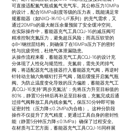
可直接适配氮气瓶或氮气充气车。其公称压力10MPa
的设计，配合16MPa刻度等级的压力表，既能满足常
规蓄能器（如NXQ-※/10-L/F系列）的充气需求，又
通过20MPa的最大耐压余量预留了安全缓冲空间。
在实际操作中，蓄能器充气工具CQJ-16的减压阀可
精准控制充氮压力，避免超压风险；而高压软管的
φ8×1钢丝层结构，则确保了在16MPa压力下的密封
性与抗疲劳性，杜绝气体泄漏隐患。
从操作流程来看，蓄能器充气工具CQJ-16的设计充
分体现了人性化与规范性。充氮前，需先关闭排气
阀，将适配器充气连接器拧入蓄能器充气阀，再逆时
针转动主轴六角螺钉打开气阀，随后缓慢开启氮气瓶
阀。为防止温度变化导致的压力偏差，蓄能器充气工
具CQJ-16支持“两步充氮法”：先将压力升至目标值的
80%，静置10分钟后再补足至目标值，充氮完成后通
过排气阀释放工具内残余氮气，保压30分钟即可验
证密封性（压力降≤0.2MPa为合格）。这种分阶段
操作不仅提升了充气精度，更通过工具自身的密封性
能（静置5分钟压力降≤0.1MPa）确保了过程安全。
在材质与工艺方面，蓄能器充气工具CQJ-16同样展