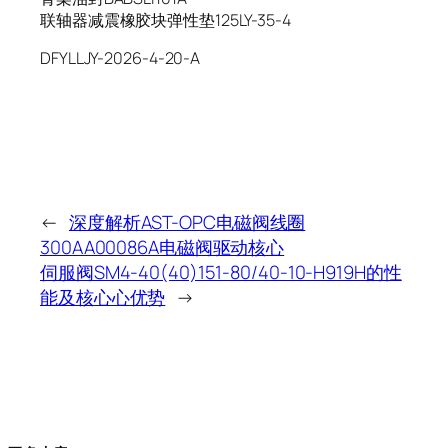
联轴器减震橡胶块弹性垫125LY-35-4
DFYLLJY-2026-4-20-A
←
深度解析AST-OPC电磁阀线圈
300AA00086A电磁阀驱动核心
伺服阀SM4-40(40)151-80/40-10-H919H的性
能及核心心优势
→