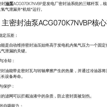
封
油泵
ACG070K7NVBP是发电厂密封油系统的三螺杆泵
氢气泄漏并*机组*运行。
封油泵ACG070K7NVBP核
稳定压差：
能是自动维持密封油压始终高于发电机内氢气压力一个固定值（通常
氢气泄漏的关键。
滑与冷却：
密封油能带走密封瓦与转轴摩擦产生的热量，并通过冷油器将温
延长设备寿命。
与保护：
口的滤网可以拦截油液中的杂质，防止密封面被划伤。
好的自吸能力：