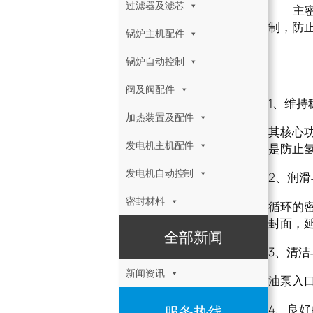
过滤器及滤芯
主密
制，防止
锅炉主机配件
主密
锅炉自动控制
阀及阀配件
1、维持
加热装置及配件
其核心功
发电机主机配件
是防止
发电机自动控制
2、润
密封材料
循环的
封面，
全部新闻
3、清洁
新闻资讯
油泵入
4、良
服务热线