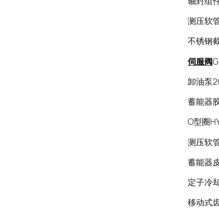
轴封组件
测压软管S
不锈钢截
伺服阀
G
卸油泵2C
蓄能器胶囊
O型圈HY
测压软管S
蓄能器皮囊
定子冷却水
移动式齿