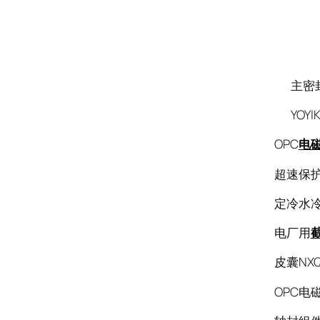
主密封油
YOYI
OPC
电
超速保护O
定冷水冷
电厂用
皮囊NXQ.
OPC电磁