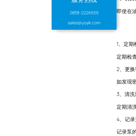
即使在
0838-2226655
sales@yoyik.com
主密
1、定期
定期检
2、更
如发现
3、清洗
定期清
4、记
记录泵