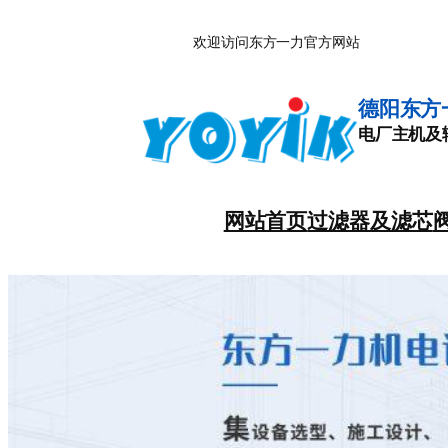
跳
欢迎访问东方一力官方网站
至
内
容
德阳东方
电厂主机及
网站首页
过滤器及滤芯