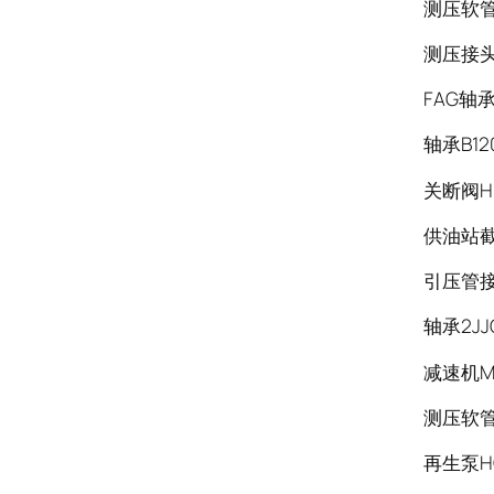
测压软管S
测压接头C
FAG轴承
轴承B12
关断阀HF
供油站截
引压管接头 
轴承2JJ
减速机M0
测压软管S
再生泵HQ