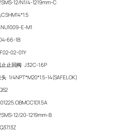
MS-12/N1/4-1219mm-C
SHM14*1.5
NU1009-E-M1
04-66-1B
02-02-01Y
止止回阀 J32C-1.6P
1/4NPT*M20*1.5-14(SAFELOK)
Q52
1225.OBMCC1D1.5A
MS-12/20-1219mm-B
37.13Z