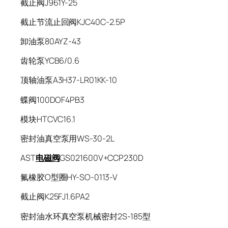
截止阀J961Y-25
截止节流止回阀KJC40C-2.5P
卸油泵80AYZ-43
齿轮泵YCB6/0.6
顶轴油泵A3H37-LR01KK-10
蝶阀100DOF4PB3
模块HTCVC16.1
密封油真空泵用WS-30-2L
AST
电磁阀
GS021600V+CCP230D
氟橡胶O型圈HY-SO-0113-V
截止阀K25FJ1.6PA2
密封油水环真空泵机械密封2S-185型