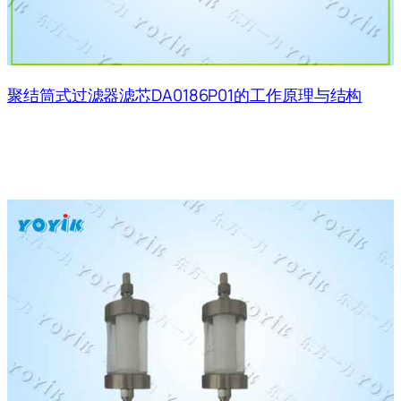
聚结筒式过滤器滤芯DA0186P01的工作原理与结构