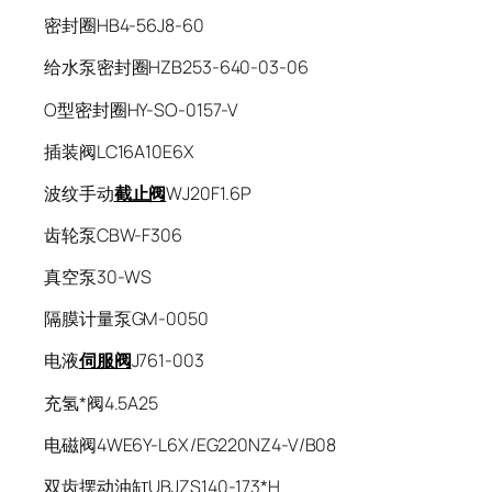
密封圈HB4-56J8-60
给水泵密封圈HZB253-640-03-06
O型密封圈HY-SO-0157-V
插装阀LC16A10E6X
波纹手动
截止阀
WJ20F1.6P
齿轮泵CBW-F306
真空泵30-WS
隔膜计量泵GM-0050
电液
伺服阀
J761-003
充氢*阀4.5A25
电磁阀4WE6Y-L6X/EG220NZ4-V/B08
双齿摆动油缸UBJZS140-173*H