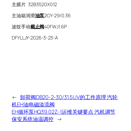
主膜片 32B3520X012
主油箱润滑
油泵
2CY-29/0.36
波纹手动
截止阀
40FWJ1.6P
DFYLLJY-2026-3-23-A
←
卸荷阀DB20-2-30/31.5UV的工作原理 汽轮
机EH油电磁溢流阀
EH循环泵HQ39.02Z-1运维关键要点 汽机调节
保安系统油温调控
→