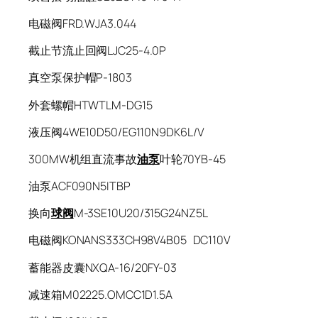
电磁阀FRD.WJA3.044
截止节流止回阀LJC25-4.0P
真空泵保护帽P-1803
外套螺帽HTWTLM-DG15
液压阀4WE10D50/EG110N9DK6L/V
300MW机组直流事故
油泵
叶轮70YB-45
油泵ACF090N5ITBP
换向
球阀
M-3SE10U20/315G24NZ5L
电磁阀KONANS333CH98V4B05 DC110V
蓄能器皮囊NXQA-16/20FY-03
减速箱M02225.OMCC1D1.5A