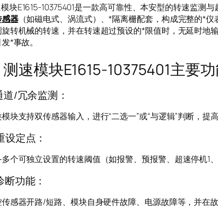
E1615-10375401是一款高可靠性、本安型的转速监
传感器
（如磁电式、涡流式）、*隔离栅配套，构成完整的*仪表
测旋转机械的转速，并在转速超过预设的*限值时，无延时地
发*事故。
模块E1615-10375401主
通道/冗余监测：
模块支持双传感器输入，进行“二选一”或“与逻辑”判断，提高
重设定点：
备多个可独立设置的转速阈值（如报警、预报警、超速停机1、
诊断功能：
控传感器开路/短路、模块自身硬件故障、电源故障等，并在故