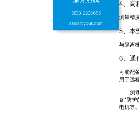
4、高
0838-2226655
测量精度
sales@yoyik.com
5、本
与隔离
6、通
可能配备
用于远
测速模块
备*防
电机等