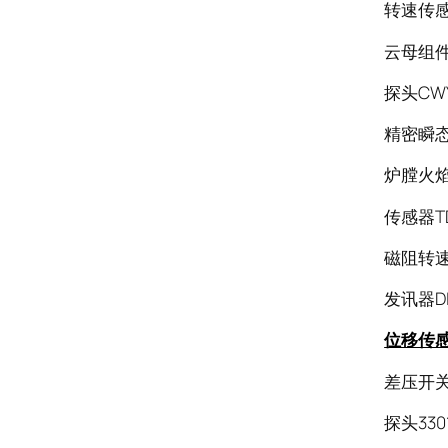
转速传感器
云母组件
探头CWY
精密瞬态监
炉膛火焰监
传感器TD
磁阻转速探
发讯器DL
位移传
差压开关R
探头3301