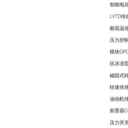
智能电压表
LVTD传
耐高温传
压力控制器
模块GPC
抗冰冻型
磁阻式转
转速传感
油动机传感
前置器CO
压力开关S