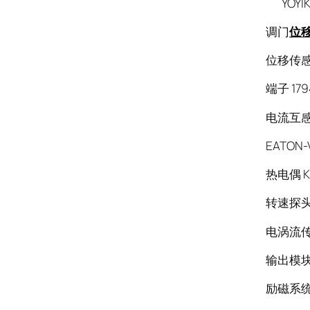
YOYI
调门
位
位移传感器
端子 17
电流互感器
EATON-
热电偶 K
转速探头C
电涡流传感
输出模块
励磁系统起