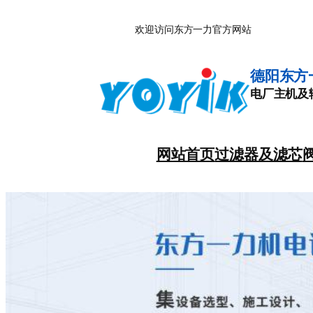
跳
欢迎访问东方一力官方网站
至
内
容
德阳东方
电厂主机及
网站首页
过滤器及滤芯