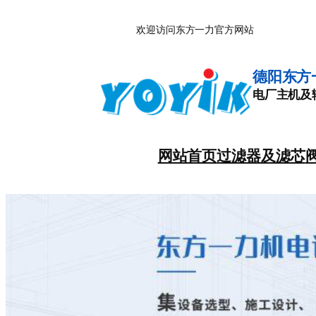
跳
欢迎访问东方一力官方网站
至
内
容
德阳东方
电厂主机及
网站首页
过滤器及滤芯