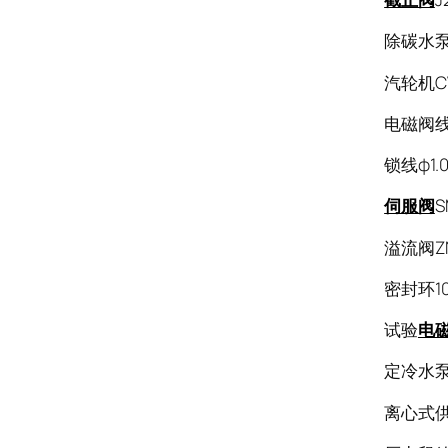
除碳水泵Y2
汽轮机C
电磁阀线圈C
锁线ф1.
伺服阀
S
溢流阀ZN
密封环100
试验
电
定冷水泵
离心式