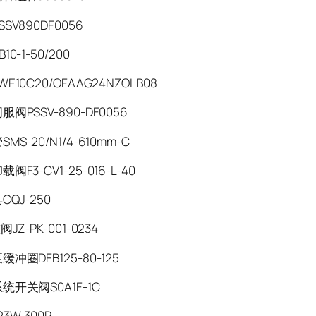
SSV890DF0056
0-1-50/200
E10C20/OFAAG24NZOLB08
阀PSSV-890-DF0056
MS-20/N1/4-610mm-C
阀F3-CV1-25-016-L-40
QJ-250
JZ-PK-001-0234
冲圈DFB125-80-125
统开关阀S0A1F-1C
23W-300P