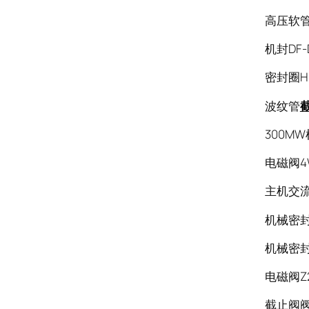
高压软管F7
机封DF-D
密封圈HB
波纹管
300M
电磁阀4W
主机交流油
机械密封
机械密封8B
电磁阀Z2
截止阀阀杆