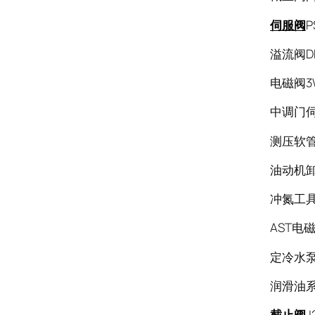
伺服阀
P
溢流阀DB1
电磁阀3W
中调门伺服
测压软管S
油动机卸载
冲氮工具C
AST电磁阀
定冷水泵缓
润滑油系
截止阀
J