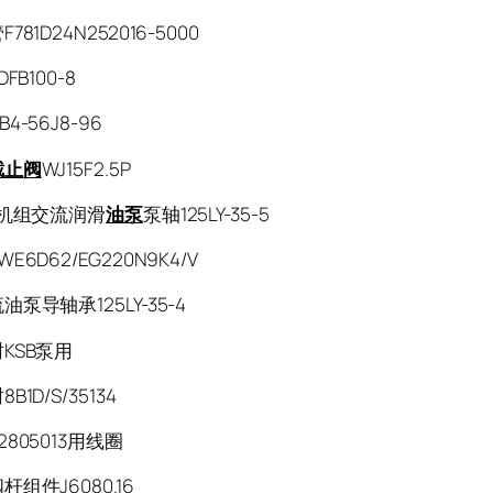
81D24N252016-5000
FB100-8
4-56J8-96
截止阀
WJ15F2.5P
W机组交流润滑
油泵
泵轴125LY-35-5
E6D62/EG220N9K4/V
泵导轴承125LY-35-4
KSB泵用
1D/S/35134
805013用线圈
组件J6080.16