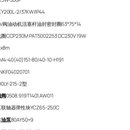
00L-2/37KW/IP44
V阀油动机活塞杆油封密封圈63*75*14
CP230M PAT5002253 DC230V 19W
0x8m
M4-40(40)151-80/40-10-H191
KF04020701
LY-215-2型
磁阀
0508.919T1401.AW011
联轴器弹性块YCZ65-250C
供
油泵
80AY50×9