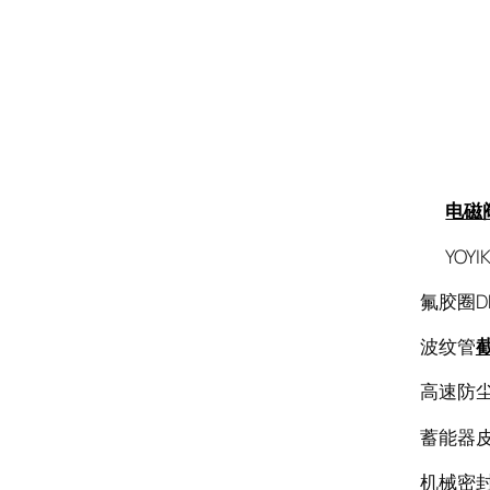
电磁
YOYI
氟胶圈DH
波纹管
高速防尘圈
蓄能器皮囊N
机械密封N0