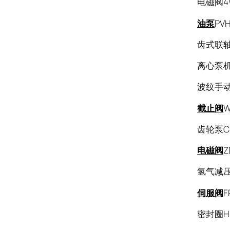
电磁阀4W
油泵
PVH
齿式联轴
离心泵机
波纹手动截
截止阀
W
齿轮泵CBY
电磁阀
Z
氢气减压器
伺服阀
F
密封圈HB