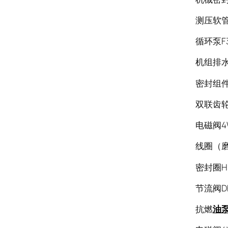
测压软管S
循环泵F3-
机组排水槽
密封组件P
双联齿轮泵
电磁阀4W
线圈（磨煤
密封圈HB
节流阀DRV
抗燃
油