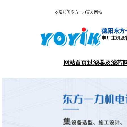
跳
欢迎访问东方一力官方网站
至
内
容
德阳东方
电厂主机及
网站首页
过滤器及滤芯