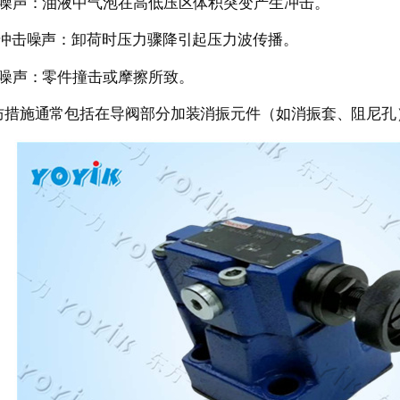
穴噪声：油液中气泡在高低压区体积突变产生冲击。
压冲击噪声：卸荷时压力骤降引起压力波传播。
械噪声：零件撞击或摩擦所致。
施通常包括在导阀部分加装消振元件（如消振套、阻尼孔