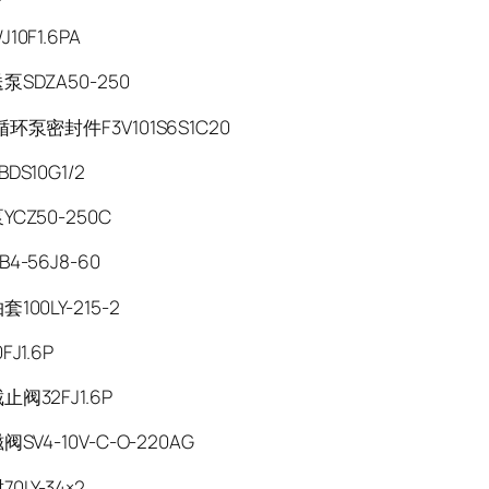
0F1.6PA
SDZA50-250
环泵密封件F3V101S6S1C20
DS10G1/2
CZ50-250C
4-56J8-60
100LY-215-2
J1.6P
阀32FJ1.6P
SV4-10V-C-O-220AG
0LY-34×2