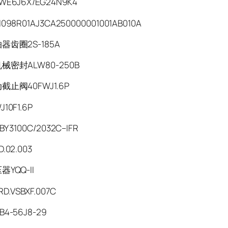
E6J6X/EG24N9K4
098R01AJ3CA250000001001AB010A
器齿圈2S-185A
械密封ALW80-250B
止阀40FWJ1.6P
J10F1.6P
 3100C/2032C–IFR
D.02.003
YQQ-II
RD.VSBXF.007C
4-56J8-29