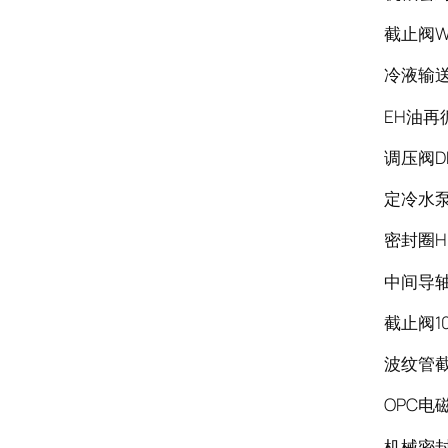
截止阀WJ1
冷液输送泵
EH油再循
调压阀DB
定冷水泵Y
密封圈HB
中间导轴套
截止阀10F
波纹管截止
OPC电磁阀
机械密封7